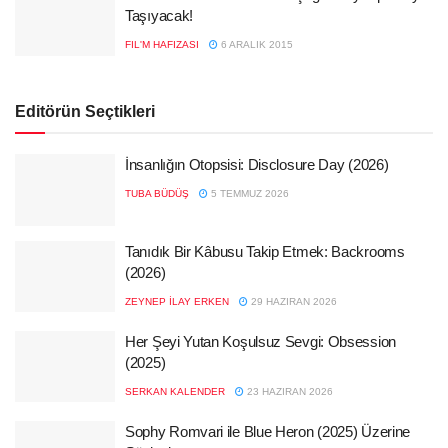
Taşıyacak!
FIL'M HAFIZASI
6 ARALIK 2015
Editörün Seçtikleri
İnsanlığın Otopsisi: Disclosure Day (2026)
TUBA BÜDÜŞ
5 TEMMUZ 2026
Tanıdık Bir Kâbusu Takip Etmek: Backrooms
(2026)
ZEYNEP İLAY ERKEN
29 HAZIRAN 2026
Her Şeyi Yutan Koşulsuz Sevgi: Obsession
(2025)
SERKAN KALENDER
23 HAZIRAN 2026
Sophy Romvari ile Blue Heron (2025) Üzerine