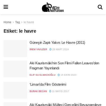
Home
Tag
le havre
Etiket:
le havre
Güneşin Zaptı Yakın: Le Havre (2011)
İREM YAVUZER
28 MART 2024
Aki Kaurismäki’nin Son Filmi Fallen Leaves’den
Fragman Yayınlandı
ELIF SU ELMACIOĞLU
15 EKIM 2023
‘Liman’da Film Gösterimi
BURAK BECAN
11 MAYIS 2017
Aki Kaurismäki Mülteci Gerçeğini Beyazperdeye