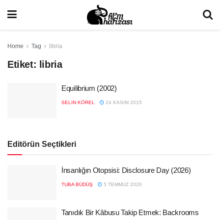
Home
Tag
libria
Etiket:
libria
Equilibrium (2002)
SELIN KÖREL
24 KASIM 2015
Editörün Seçtikleri
İnsanlığın Otopsisi: Disclosure Day (2026)
TUBA BÜDÜŞ
5 TEMMUZ 2026
Tanıdık Bir Kâbusu Takip Etmek: Backrooms