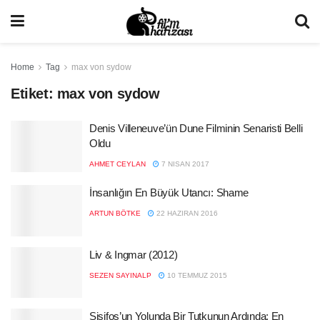
Home
Tag
max von sydow
Etiket:
max von sydow
Denis Villeneuve’ün Dune Filminin Senaristi Belli
Oldu
AHMET CEYLAN
7 NISAN 2017
İnsanlığın En Büyük Utancı: Shame
ARTUN BÖTKE
22 HAZIRAN 2016
Liv & Ingmar (2012)
SEZEN SAYINALP
10 TEMMUZ 2015
Sisifos’un Yolunda Bir Tutkunun Ardında: En