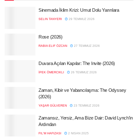
Sinemada İklim Krizi: Umut Dolu Yarınlara
SELIN TANYERI
29 TEMMUZ 2026
Rose (2026)
RABIA ELIF ÖZCAN
27 TEMMUZ 2026
Duvara Açılan Kapılar: The Invite (2026)
İPEK ÖMERCIKLI
26 TEMMUZ 2026
Zaman, Kibir ve Yabancılaşma: The Odyssey
(2026)
YAŞAR GÜLVEREN
23 TEMMUZ 2026
Zamansız, Yersiz, Ama Bize Dair: David Lynch’in
Ardından
FIL'M HAFIZASI
2 NISAN 2025