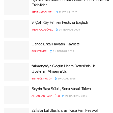
Etkinlikler
İREM NAZ GÜVEL
11 EYLÜL 2025
9. Çalı Köy Filmleri Festivali Başladı
İREM NAZ GÜVEL
24 TEMMUZ 2025
Genco Erkal Hayatını Kaybetti
EKIN TANERI
31 TEMMUZ 2024
“Almanya’ya Göçün Hatıra Defteri”nin İlk
Gösterimi Almanya’da
BETIGÜL KÜÇÜK
19 OCAK 2018
Seyrin Başı Süluk, Sonu Vusul: Takva
ALPASLAN PAŞAOĞLU
21 HAZIRAN 2016
27.İstanbul Uluslararası Kısa Film Festivali