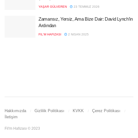
YAŞAR GÜLVEREN
23 TEMMUZ 2026
Zamansız, Yersiz, Ama Bize Dair: David Lynch’in
Ardından
FIL'M HAFIZASI
2 NISAN 2025
Hakkımızda
Gizlilik Politikası
KVKK
Çerez Politikası
İletişim
Fil'm Hafızası © 2023