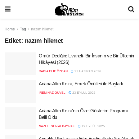
Home
Tag
nazım hikmet
Etiket:
nazım hikmet
Ömür Dediğin: Livaneli- Bir İnsanın ve Bir Ülkenin
Hikâyesi (2026)
RABIA ELIF ÖZCAN
21 HAZIRAN 2026
Adana Altın Koza, Emek Ödülleri ile Başladı
İREM NAZ GÜVEL
23 EYLÜL 2025
Adana Altın Koza’nın Özel Gösterim Programı
Belli Oldu
NAZLI ESEN ALBAYRAK
19 EYLÜL 2025
Ayvalık Uluslararası Film Festivali’nde Yer Alacak