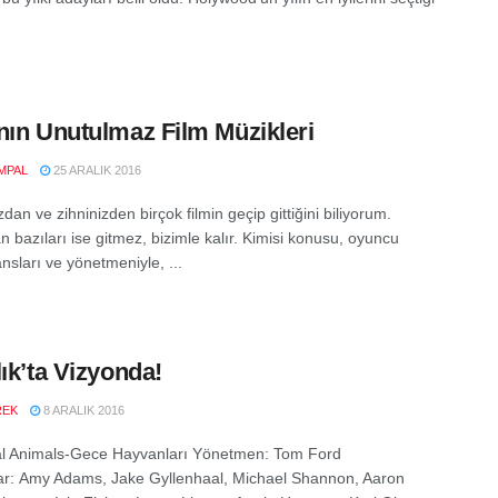
nın Unutulmaz Film Müzikleri
MPAL
25 ARALIK 2016
dan ve zihninizden birçok filmin geçip gittiğini biliyorum.
 bazıları ise gitmez, bizimle kalır. Kimisi konusu, oyuncu
nsları ve yönetmeniyle, ...
lık’ta Vizyonda!
REK
8 ARALIK 2016
l Animals-Gece Hayvanları Yönetmen: Tom Ford
r: Amy Adams, Jake Gyllenhaal, Michael Shannon, Aaron