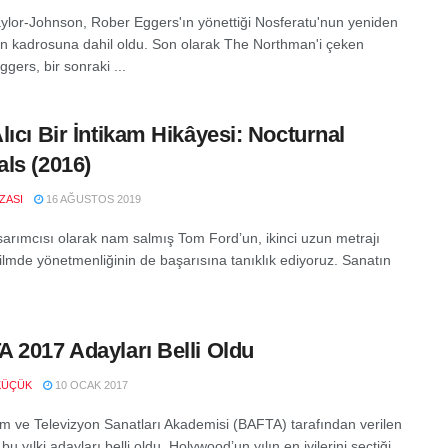
ylor-Johnson, Rober Eggers'ın yönettiği Nosferatu'nun yeniden
in kadrosuna dahil oldu. Son olarak The Northman'i çeken
gers, bir sonraki ...
lıcı Bir İntikam Hikâyesi: Nocturnal
ls (2016)
IZASI
16 AĞUSTOS 2019
arımcısı olarak nam salmış Tom Ford’un, ikinci uzun metrajı
filmde yönetmenliğinin de başarısına tanıklık ediyoruz. Sanatın
 2017 Adayları Belli Oldu
KÜÇÜK
10 OCAK 2017
Film ve Televizyon Sanatları Akademisi (BAFTA) tarafından verilen
 bu yılki adayları belli oldu. Holywood’un yılın en iyilerini seçtiği