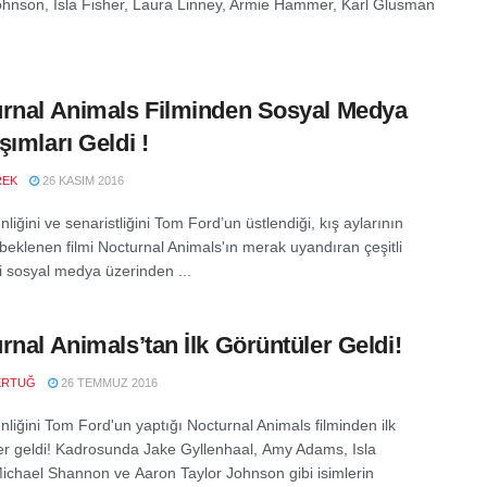
ohnson, Isla Fisher, Laura Linney, Armie Hammer, Karl Glusman
rnal Animals Filminden Sosyal Medya
şımları Geldi !
REK
26 KASIM 2016
iğini ve senaristliğini Tom Ford’un üstlendiği, kış aylarının
beklenen filmi Nocturnal Animals'ın merak uyandıran çeşitli
ri sosyal medya üzerinden ...
rnal Animals’tan İlk Görüntüler Geldi!
ERTUĞ
26 TEMMUZ 2016
liğini Tom Ford'un yaptığı Nocturnal Animals filminden ilk
er geldi! Kadrosunda Jake Gyllenhaal, Amy Adams, Isla
Michael Shannon ve Aaron Taylor Johnson gibi isimlerin