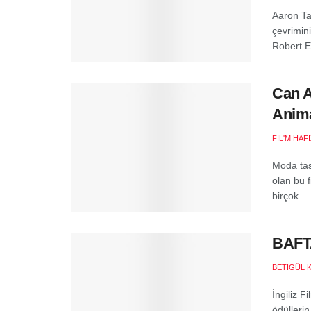
Aaron Ta
çevrimin
Robert Eg
Can A
Anima
FIL'M HAF
Moda tas
olan bu 
birçok ...
BAFTA
BETIGÜL 
İngiliz 
ödüllerin