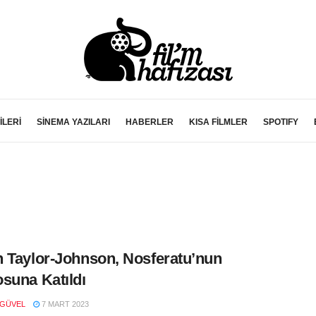
İLERİ
SİNEMA YAZILARI
HABERLER
KISA FİLMLER
SPOTIFY
 Taylor-Johnson, Nosferatu’nun
suna Katıldı
 GÜVEL
7 MART 2023