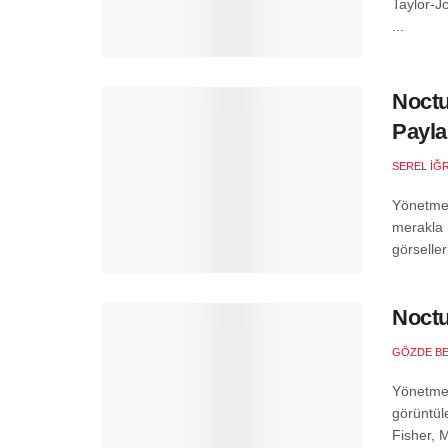
Taylor-J
...
Noctu
Payla
SEREL İĞ
Yönetmenl
merakla 
görselle
Noctu
GÖZDE B
Yönetmen
görüntül
Fisher, 