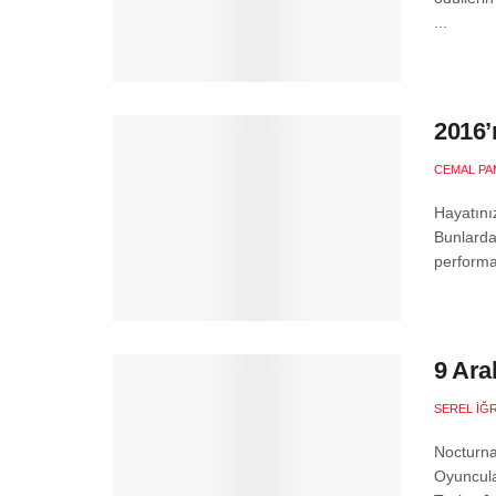
...
2016’
CEMAL PA
Hayatınız
Bunlardan
performa
9 Ara
SEREL İĞ
Nocturna
Oyuncula