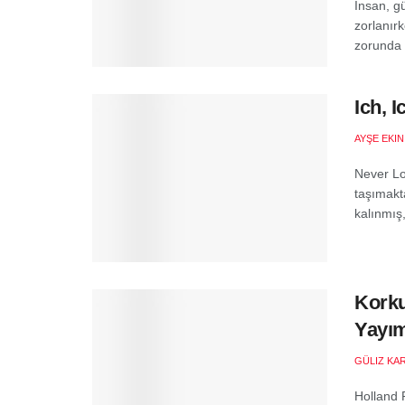
İnsan, gü
zorlanır
zorunda 
Ich, 
AYŞE EKI
Never Lo
taşımakt
kalınmış,
Korku
Yayım
GÜLIZ KA
Holland R