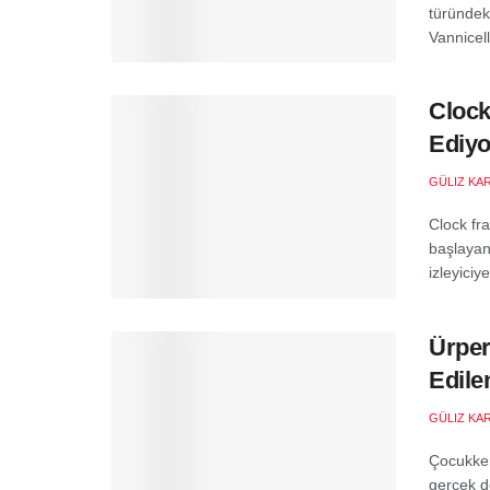
türündek
Vannicelli
Clock
Ediyo
GÜLIZ KA
Clock fr
başlayan
izleyiciye
Ürper
Edile
GÜLIZ KA
Çocukken
gerçek de