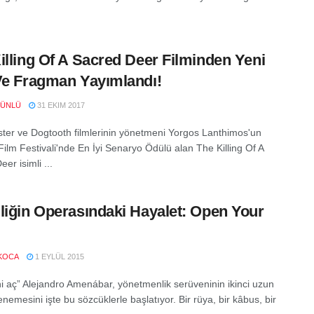
illing Of A Sacred Deer Filminden Yeni
Ve Fragman Yayımlandı!
 ÜNLÜ
31 EKIM 2017
ter ve Dogtooth filmlerinin yönetmeni Yorgos Lanthimos'un
ilm Festivali'nde En İyi Senaryo Ödülü alan The Killing Of A
er isimli ...
liğin Operasındaki Hayalet: Open Your
KOCA
1 EYLÜL 2015
ni aç” Alejandro Amenábar, yönetmenlik serüveninin ikinci uzun
nemesini işte bu sözcüklerle başlatıyor. Bir rüya, bir kâbus, bir