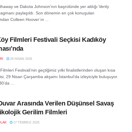
haway ve Dakota Johnson’nın başrolünde yer aldığı Verity
 fragmanı paylaşıldı. Son dönemin en çok konuşulan
ından Colleen Hoover’ın ...
Köy Filmleri Festivali Seçkisi Kadıköy
ması’nda
RI
28 NISAN 2026
Filmleri Festivali’nin geçtiğimiz yılki finalistlerinden oluşan kısa
kisi, 29 Nisan Çarşamba akşamı İstanbul’da izleyiciyle buluşuyor.
0’da ...
Duvar Arasında Verilen Düşünsel Savaş
ikolojik Gerilim Filmleri
OLAK
17 TEMMUZ 2025