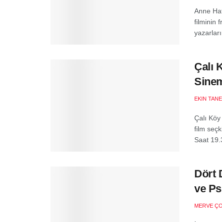
Anne Hat
filminin
yazarlar
Çalı 
Sine
EKIN TANE
Çalı Köy 
film seç
Saat 19.3
Dört 
ve Ps
MERVE Ç