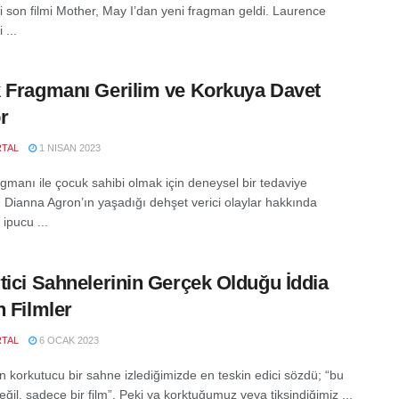
i son filmi Mother, May I’dan yeni fragman geldi. Laurence
 ...
 Fragmanı Gerilim ve Korkuya Davet
r
RTAL
1 NISAN 2023
agmanı ile çocuk sahibi olmak için deneysel bir tedaviye
 Dianna Agron’ın yaşadığı dehşet verici olaylar hakkında
 ipucu ...
tici Sahnelerinin Gerçek Olduğu İddia
n Filmler
RTAL
6 OCAK 2023
 korkutucu bir sahne izlediğimizde en teskin edici sözdü; “bu
ğil, sadece bir film”. Peki ya korktuğumuz veya tiksindiğimiz ...