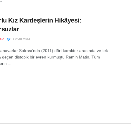
..
lu Kız Kardeşlerin Hikâyesi:
suzlar
AR
3 OCAK 2014
 Canavarlar Sofrası’nda (2011) dört karakter arasında ve tek
geçen distopik bir evren kurmuştu Ramin Matin. Tüm
rin ...