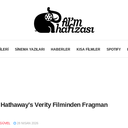
İLERİ
SİNEMA YAZILARI
HABERLER
KISA FİLMLER
SPOTIFY
Hathaway’s Verity Filminden Fragman
 GÜVEL
28 NISAN 2026