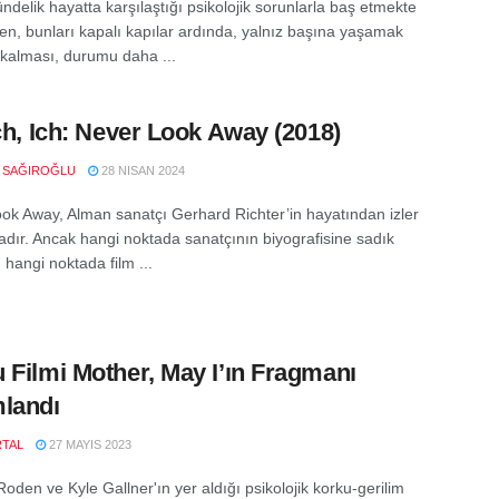
ndelik hayatta karşılaştığı psikolojik sorunlarla baş etmekte
ken, bunları kapalı kapılar ardında, yalnız başına yaşamak
kalması, durumu daha ...
Ich, Ich: Never Look Away (2018)
N SAĞIROĞLU
28 NISAN 2024
ok Away, Alman sanatçı Gerhard Richter’in hayatından izler
adır. Ancak hangi noktada sanatçının biyografisine sadık
 hangi noktada film ...
 Filmi Mother, May I’ın Fragmanı
landı
RTAL
27 MAYIS 2023
oden ve Kyle Gallner'ın yer aldığı psikolojik korku-gerilim