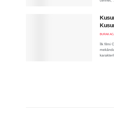
cennet, .
Kusur
Kusur
BURAK AC
İlk filmi
mekânda 
karakterle