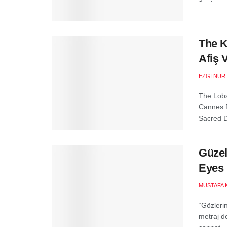
The K
Afiş 
EZGI NUR
The Lobs
Cannes F
Sacred De
Güzel
Eyes
MUSTAFA 
“Gözleri
metraj de