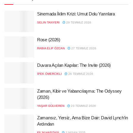
Sinemada İklim Krizi: Umut Dolu Yarınlara
SELIN TANYERI
29 TEMMUZ 2026
Rose (2026)
RABIA ELIF ÖZCAN
27 TEMMUZ 2026
Duvara Açılan Kapılar: The Invite (2026)
İPEK ÖMERCIKLI
26 TEMMUZ 2026
Zaman, Kibir ve Yabancılaşma: The Odyssey
(2026)
YAŞAR GÜLVEREN
23 TEMMUZ 2026
Zamansız, Yersiz, Ama Bize Dair: David Lynch’in
Ardından
FIL'M HAFIZASI
2 NISAN 2025