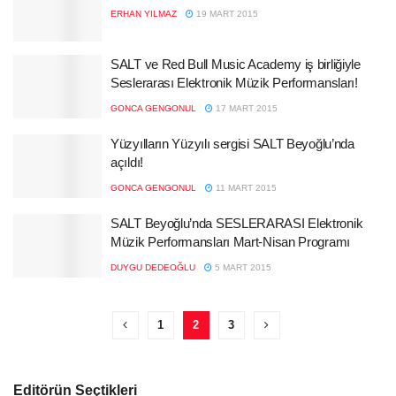
ERHAN YILMAZ
19 MART 2015
SALT ve Red Bull Music Academy iş birliğiyle
Seslerarası Elektronik Müzik Performansları!
GONCA GENGONUL
17 MART 2015
Yüzyılların Yüzyılı sergisi SALT Beyoğlu’nda ​
açıldı​!
GONCA GENGONUL
11 MART 2015
SALT Beyoğlu’nda SESLERARASI Elektronik
Müzik Performansları Mart-Nisan Programı
DUYGU DEDEOĞLU
5 MART 2015
1
2
3
Editörün Seçtikleri