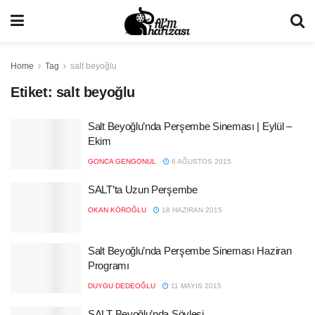
Home
Tag
salt beyoğlu
Etiket:
salt beyoğlu
Salt Beyoğlu’nda Perşembe Sineması | Eylül –
Ekim
GONCA GENGONUL
6 AĞUSTOS 2015
SALT’ta Uzun Perşembe
OKAN KÖROĞLU
18 HAZIRAN 2015
Salt Beyoğlu’nda Perşembe Sineması Haziran
Programı
DUYGU DEDEOĞLU
11 MAYIS 2015
SALT Beyoğlu’nda Söyleşi