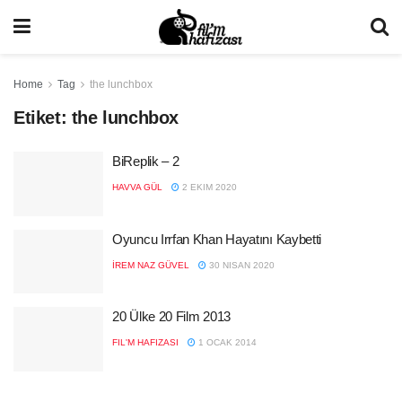
Home
Tag
the lunchbox
Etiket:
the lunchbox
BiReplik – 2
HAVVA GÜL
2 EKIM 2020
Oyuncu Irrfan Khan Hayatını Kaybetti
İREM NAZ GÜVEL
30 NISAN 2020
20 Ülke 20 Film 2013
FIL'M HAFIZASI
1 OCAK 2014