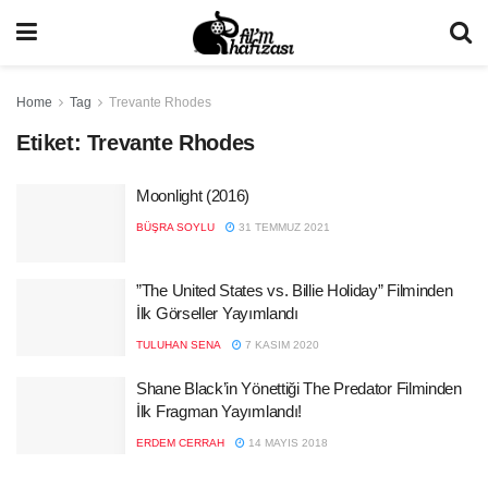
Home
Tag
Trevante Rhodes
Etiket:
Trevante Rhodes
Moonlight (2016)
BÜŞRA SOYLU
31 TEMMUZ 2021
”The United States vs. Billie Holiday” Filminden
İlk Görseller Yayımlandı
TULUHAN SENA
7 KASIM 2020
Shane Black’in Yönettiği The Predator Filminden
İlk Fragman Yayımlandı!
ERDEM CERRAH
14 MAYIS 2018