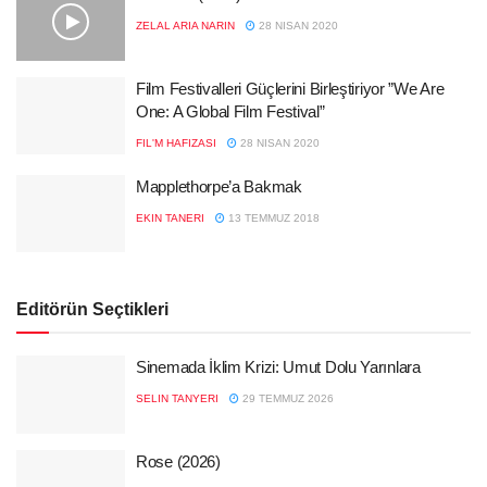
ZELAL ARIA NARIN
28 NISAN 2020
Film Festivalleri Güçlerini Birleştiriyor ”We Are
One: A Global Film Festival”
FIL'M HAFIZASI
28 NISAN 2020
Mapplethorpe’a Bakmak
EKIN TANERI
13 TEMMUZ 2018
Editörün Seçtikleri
Sinemada İklim Krizi: Umut Dolu Yarınlara
SELIN TANYERI
29 TEMMUZ 2026
Rose (2026)