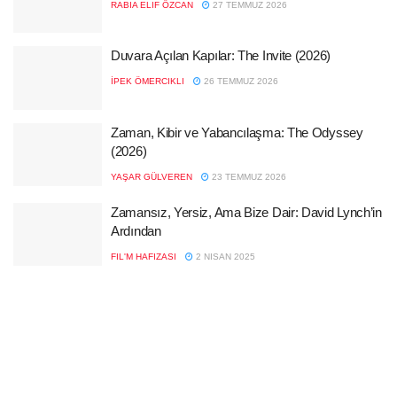
RABIA ELIF ÖZCAN
27 TEMMUZ 2026
Duvara Açılan Kapılar: The Invite (2026)
İPEK ÖMERCIKLI
26 TEMMUZ 2026
Zaman, Kibir ve Yabancılaşma: The Odyssey
(2026)
YAŞAR GÜLVEREN
23 TEMMUZ 2026
Zamansız, Yersiz, Ama Bize Dair: David Lynch’in
Ardından
FIL'M HAFIZASI
2 NISAN 2025