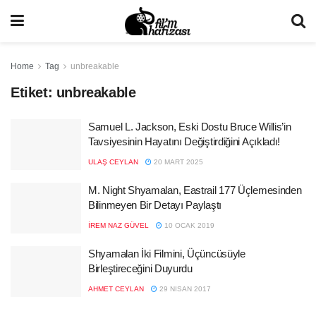
Home
Tag
unbreakable
Etiket:
unbreakable
Samuel L. Jackson, Eski Dostu Bruce Willis’in
Tavsiyesinin Hayatını Değiştirdiğini Açıkladı!
ULAŞ CEYLAN
20 MART 2025
M. Night Shyamalan, Eastrail 177 Üçlemesinden
Bilinmeyen Bir Detayı Paylaştı
İREM NAZ GÜVEL
10 OCAK 2019
Shyamalan İki Filmini, Üçüncüsüyle
Birleştireceğini Duyurdu
AHMET CEYLAN
29 NISAN 2017