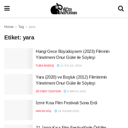
Home
Tag
yara
Etiket:
yara
Hangi Gece Büyüdüysem (2023) Filminin
Yönetmeni Onur Güler ile Söyleşi
TUBA BÜDÜŞ
21 EYLÜL 2024
Yara (2020) ve Boşluk (2012) Filmlerinin
Yönetmeni Onur Güler ile Söyleşi
ZEYNEP ÖZAYDIN
8 MAYIS 2022
İzmir Kısa Film Festivali Sona Erdi
HAVVA GÜL
26 KASIM 2020
21. İzmir Kısa Film Festivali’nde Ödüller