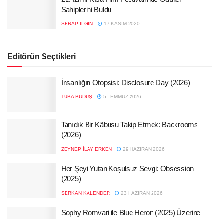
Sahiplerini Buldu
SERAP ILGIN
17 KASIM 2020
Editörün Seçtikleri
İnsanlığın Otopsisi: Disclosure Day (2026)
TUBA BÜDÜŞ
5 TEMMUZ 2026
Tanıdık Bir Kâbusu Takip Etmek: Backrooms
(2026)
ZEYNEP İLAY ERKEN
29 HAZIRAN 2026
Her Şeyi Yutan Koşulsuz Sevgi: Obsession
(2025)
SERKAN KALENDER
23 HAZIRAN 2026
Sophy Romvari ile Blue Heron (2025) Üzerine