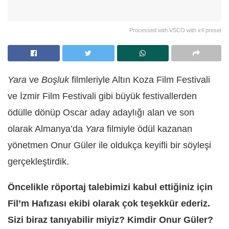
Processed with VSCO with x4 preset
Yara
ve
Boşluk
filmleriyle Altın Koza Film Festivali
ve İzmir Film Festivali gibi büyük festivallerden
ödülle dönüp Oscar aday adaylığı alan ve son
olarak Almanya’da
Yara
filmiyle ödül kazanan
yönetmen Onur Güler ile oldukça keyifli bir söyleşi
gerçekleştirdik.
Öncelikle röportaj talebimizi kabul ettiğiniz için
Fil’m Hafızası ekibi olarak çok teşekkür ederiz.
Sizi biraz tanıyabilir miyiz? Kimdir Onur Güler?