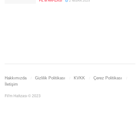
FIL'M HAFIZASI
2 NISAN 2025
Hakkımızda
Gizlilik Politikası
KVKK
Çerez Politikası
İletişim
Fil'm Hafızası © 2023