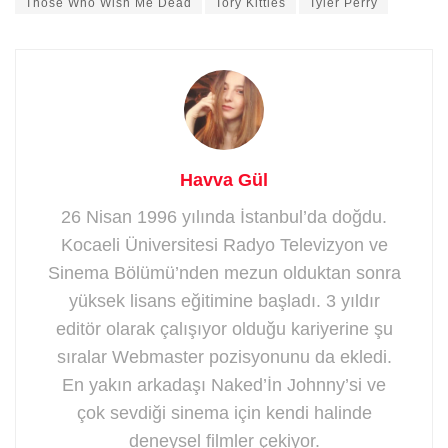
Those Who Wish Me Dead
Tory Kittles
Tyler Perry
Havva Gül
26 Nisan 1996 yılında İstanbul’da doğdu.
Kocaeli Üniversitesi Radyo Televizyon ve
Sinema Bölümü’nden mezun olduktan sonra
yüksek lisans eğitimine başladı. 3 yıldır
editör olarak çalışıyor olduğu kariyerine şu
sıralar Webmaster pozisyonunu da ekledi.
En yakın arkadaşı Naked’İn Johnny’si ve
çok sevdiği sinema için kendi halinde
deneysel filmler çekiyor.