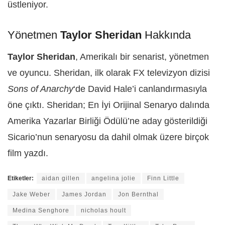
üstleniyor.
Yönetmen
Taylor Sheridan
Hakkında
Taylor Sheridan
, Amerikalı bir senarist, yönetmen
ve oyuncu. Sheridan, ilk olarak FX televizyon dizisi
Sons of Anarchy
‘de David Hale’i canlandırmasıyla
öne çıktı. Sheridan; En İyi Orijinal Senaryo dalında
Amerika Yazarlar Birliği Ödülü’ne aday gösterildiği
Sicario’nun senaryosu da dahil olmak üzere birçok
film yazdı.
Etiketler:
aidan gillen
angelina jolie
Finn Little
Jake Weber
James Jordan
Jon Bernthal
Medina Senghore
nicholas hoult