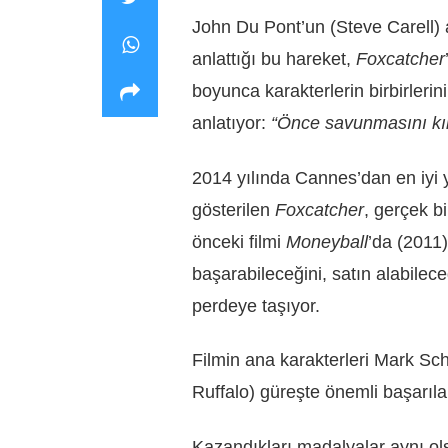
John Du Pont’un (Steve Carell)
anlattığı bu hareket,
Foxcatcher
boyunca karakterlerin birbirlerin
anlatıyor:
“Önce savunmasını kır,
2014 yılında Cannes’dan en iyi
gösterilen
Foxcatcher
, gerçek b
önceki filmi
Moneyball
’da (2011
başarabileceğini, satın alabilec
perdeye taşıyor.
Filmin ana karakterleri Mark Sc
Ruffalo) güreşte önemli başarılar
Kazandıkları madalyalar aynı o