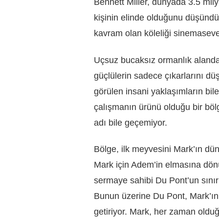
Bennett Miller, dünyada 3.5 mil
kişinin elinde olduğunu düşündü
kavram olan köleliği sinemasever
Uçsuz bucaksız ormanlık aland
güçlülerin sadece çıkarlarını d
görülen insani yaklaşımların bile
çalışmanın ürünü olduğu bir bölg
adı bile geçemiyor.
Bölge, ilk meyvesini Mark’ın d
Mark için Adem’in elmasına dönü
sermaye sahibi Du Pont’un sınırl
Bunun üzerine Du Pont, Mark’ın 
getiriyor. Mark, her zaman olduğu