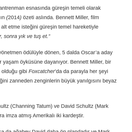
 antrenman esnasında güreşin temeli olarak
’ın
(
2014
)
özeti aslında. Bennett Miller, film
i alt etme isteğini güreşin temel hareketiyle
 sonra yık ve tuş et.”
 yönetmen ödülüyle dönen, 5 dalda Oscar’a aday
ir yaşam öyküsüne dayanıyor. Bennett Miller, bir
) olduğu gibi
Foxcatcher
’da da parayla her şeyi
eğini zanneden zenginlerin büyük yanılgısını beyaz
hultz (Channing Tatum) ve David Schultz (Mark
a imza atmış Amerikalı iki kardeştir.
lsa da ağabey David daha ön plandadır ve Mark