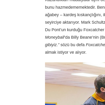
bunu hazmedememektedir. Bennet
ağabey – kardeş kıskançlığını, i
seyirciye aktarıyor. Mark Schult
Du Pont’un kurduğu Foxcatcher 
Moneyball
’da Billy Beane’nin (B
gibiyiz.”
sözü bu defa
Foxcatche
almak istiyor ve alıyor.