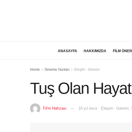
ANASAYFA
HAKKIMIZDA
FİLM ÖNER
Home
Sinema Yazıları
Eleştiri - İzlenim
Tuş Olan Hayatl
Fil'm Hafızası
10 yıl önce
Eleştiri - İzlenim
,