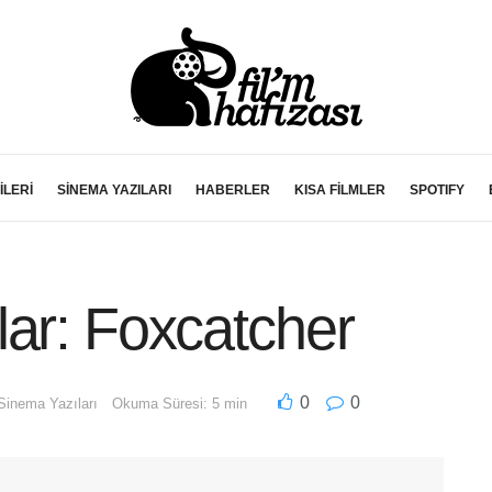
İLERİ
SİNEMA YAZILARI
HABERLER
KISA FİLMLER
SPOTIFY
ar: Foxcatcher
0
0
Sinema Yazıları
Okuma Süresi: 5 min