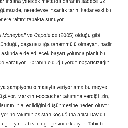
yar insana yetecek miktarda paranın sadece 62
ğümüzde, neredeyse insanlık tarihi kadar eski bir
lere “altın” tabakta sunuyor.
a
Moneyball
ve
Capote
’de (2005) olduğu gibi
üşündüğü, başarısızlığa tahammülü olmayan, nadir
 aslında elde edilecek başarı yolunda planlı bir
e yaratıyor. Paranın olduğu yerde başarısızlığın
ünya şampiyonu olmasıyla veriyor ama bu meyve
şüyor. Mark’ın Foxcatcher takımına verdiği izin,
arının ihlal edildiğini düşünmesine neden oluyor.
yerine takımın asistan koçluğuna abisi David’i
 gibi yine abisinin gölgesinde kalıyor. Tabii bu