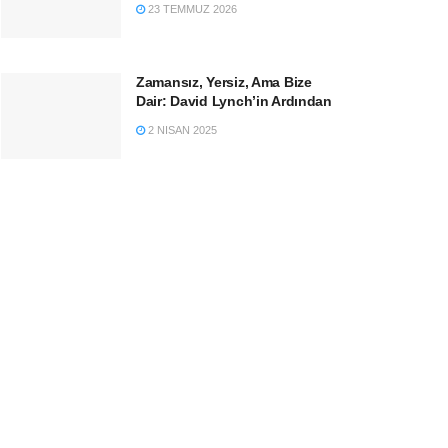
23 TEMMUZ 2026
Zamansız, Yersiz, Ama Bize
Dair: David Lynch’in Ardından
2 NISAN 2025