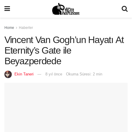
Home
Haberler
Vincent Van Gogh’un Hayatı At
Eternity’s Gate ile
Beyazperdede
Ekin Taneri
8 yıl önce
Okuma Süresi: 2 min