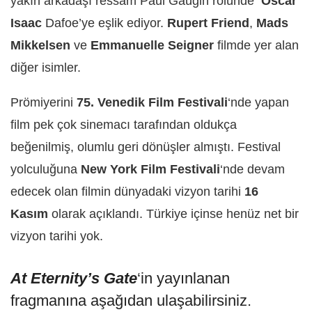
yakın arkadaşı ressam Paul Gaugin rolünde
Oscar
Isaac
Dafoe’ye eşlik ediyor.
Rupert Friend
,
Mads
Mikkelsen
ve
Emmanuelle Seigner
filmde yer alan
diğer isimler.
Prömiyerini
75. Venedik Film Festivali
‘nde yapan
film pek çok sinemacı tarafından oldukça
beğenilmiş, olumlu geri dönüşler almıştı. Festival
yolculuğuna
New York Film Festivali
‘nde devam
edecek olan filmin dünyadaki vizyon tarihi
16
Kasım
olarak açıklandı. Türkiye içinse henüz net bir
vizyon tarihi yok.
At Eternity’s Gate
‘in yayınlanan
fragmanına aşağıdan ulaşabilirsiniz.