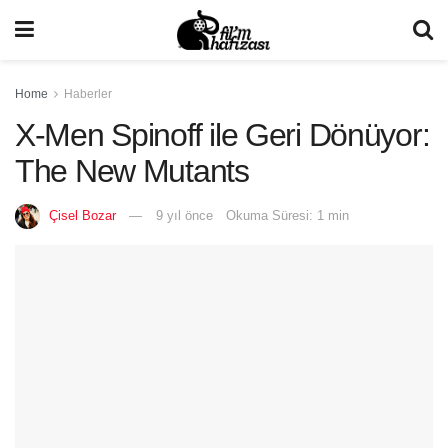
Home
Haberler
X-Men Spinoff ile Geri Dönüyor:
The New Mutants
Çisel Bozar
9 yıl önce
Okuma Süresi: 1 min