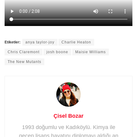
Etiketler:
anya taylor-joy
Charlie Heaton
Chris Claremont
josh boone
Maisie Williams
The New Mutants
Çisel Bozar
1993 doğumlu ve Kadıköylü. Kimya ile
geçen lisans hayatını diplomayı aldığı an