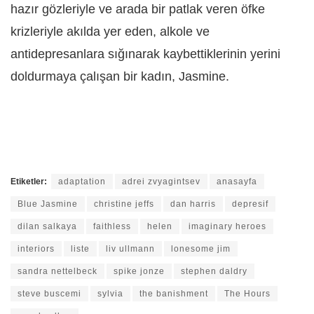
hazır gözleriyle ve arada bir patlak veren öfke
krizleriyle akılda yer eden, alkole ve
antidepresanlara sığınarak kaybettiklerinin yerini
doldurmaya çalışan bir kadın, Jasmine.
Etiketler:
adaptation
adrei zvyagintsev
anasayfa
Blue Jasmine
christine jeffs
dan harris
depresif
dilan salkaya
faithless
helen
imaginary heroes
interiors
liste
liv ullmann
lonesome jim
sandra nettelbeck
spike jonze
stephen daldry
steve buscemi
sylvia
the banishment
The Hours