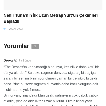
Nehir Tuna’nın İlk Uzun Metrajı Yurt’un Çekimleri
Başladı!
7 ŞUBAT 2022
Yorumlar
1
Derya
7 yıl önce
“The Beatles’ın var olmadığı bir dünya, kesinlikle daha kötü bir
dünya olurdu..” Bu soze ragmen dunyada sigara gibi sagliga
zararli bir zehirin bilinmiyor olmasi yaman bir celiski gibi geldi
bana. Yine bu soze ragmen dunyanin daha kotu olduguna dair
hicbir sahne yok filmde…
Birinci yariyi inandiriciliktan uzak, sahnelerin cok cabuk cabuk
atladigi, yine de akiciliktan uzak buldum. Filmin ikinci yarisi