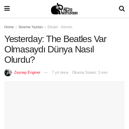
Home
Sinema Yazıları
Eleştiri - İzlenim
Yesterday: The Beatles Var
Olmasaydı Dünya Nasıl
Olurdu?
Zeynep Enginer
7 yıl önce
Okuma Süresi: 3 min