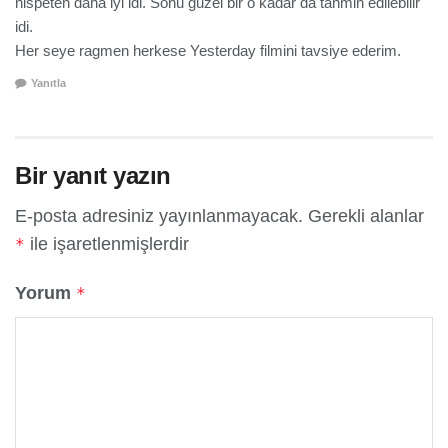
nispeten daha iyi idi. Sonu guzel bir o kadar da tahmin edilebilir
idi.
Her seye ragmen herkese Yesterday filmini tavsiye ederim.
Yanıtla
Bir yanıt yazın
E-posta adresiniz yayınlanmayacak.
Gerekli alanlar
ile işaretlenmişlerdir
*
Yorum
*