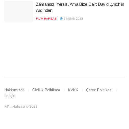
Zamansız, Yersiz, Ama Bize Dair: David Lynch’in
Ardından
FIL'M HAFIZASI
2 NISAN 2025
Hakkımızda
Gizlilik Politikası
KVKK
Çerez Politikası
İletişim
Fil'm Hafızası © 2023