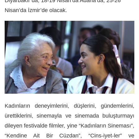
Diyarbakır’da, 18-19 Nisan’da Adana’da, 25-26
Nisan’da İzmir’de olacak.
Kadınların deneyimlerini, düşlerini, gündemlerini,
ürettiklerini, sinemayla ve sinemada buluşturmayı
dileyen festivalde filmler, yine “
Kadınların Sineması”,
“Kendine Ait Bir Cüzdan”, “Cins-iyet-ler”
ve