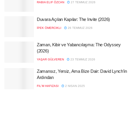
RABIA ELIF ÖZCAN
27 TEMMUZ 2026
Duvara Açılan Kapılar: The Invite (2026)
İPEK ÖMERCIKLI
26 TEMMUZ 2026
Zaman, Kibir ve Yabancılaşma: The Odyssey
(2026)
YAŞAR GÜLVEREN
23 TEMMUZ 2026
Zamansız, Yersiz, Ama Bize Dair: David Lynch’in
Ardından
FIL'M HAFIZASI
2 NISAN 2025