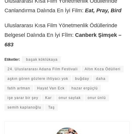
Uluslararası Kısa Film Yönetmenlik Ödüllerinde
Canlandırma Dalında En İyi Film:
Eat, Pray, Bird
Uluslararası Kısa Film Yönetmenlik Ödüllerinde
Belgesel Dalında En İyi Fİlm:
Canberk Şimşek –
683
Etiketler:
başak köklükaya
24. Uluslararası Adana Film Festivali
Altın Koza Ödülleri
aşkın gören gözlere ihtiyacı yok
buğday
daha
fatih artman
Hayat Van Eck
hazar ergüçlü
işe yarar bir şey
Kar
onur saylak
onur ünlü
semih kaplanoğlu
Taş