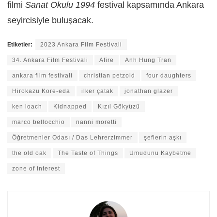
filmi
Sanat Okulu 1994
festival kapsamında Ankara
seyircisiyle buluşacak.
Etiketler:
2023 Ankara Film Festivali
34. Ankara Film Festivali
Afire
Anh Hung Tran
ankara film festivali
christian petzold
four daughters
Hirokazu Kore-eda
ilker çatak
jonathan glazer
ken loach
Kidnapped
Kızıl Gökyüzü
marco bellocchio
nanni moretti
Öğretmenler Odası / Das Lehrerzimmer
şeflerin aşkı
the old oak
The Taste of Things
Umudunu Kaybetme
zone of interest