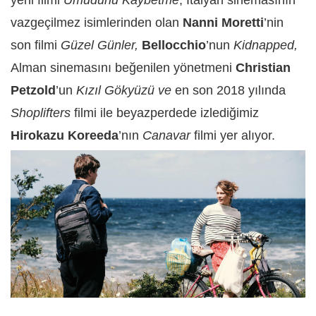
yeni filmi
Umudunu Kaybetme
, İtalyan sinemasının
vazgeçilmez isimlerinden olan
Nanni Moretti
’nin
son filmi
Güzel Günler,
Bellocchio
’nun
Kidnapped,
Alman sinemasını beğenilen yönetmeni
Christian
Petzold
’un
Kızıl Gökyüzü ve
en son 2018 yılında
Shoplifters
filmi ile beyazperdede izlediğimiz
Hirokazu Koreeda
’nın
Canavar
filmi yer alıyor.