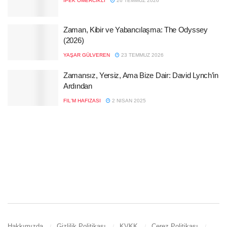
İPEK ÖMERCIKLI
26 TEMMUZ 2026
Zaman, Kibir ve Yabancılaşma: The Odyssey
(2026)
YAŞAR GÜLVEREN
23 TEMMUZ 2026
Zamansız, Yersiz, Ama Bize Dair: David Lynch’in
Ardından
FIL'M HAFIZASI
2 NISAN 2025
Hakkımızda
Gizlilik Politikası
KVKK
Çerez Politikası