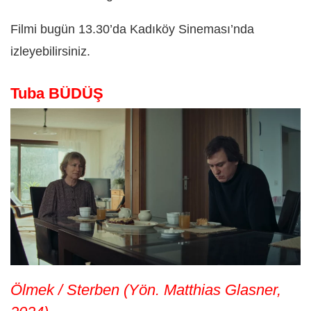
Filmi bugün 13.30’da Kadıköy Sineması’nda
izleyebilirsiniz.
Tuba BÜDÜŞ
Ölmek / Sterben (Yön. Matthias Glasner,