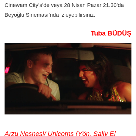
Cinewam City’s’de veya 28 Nisan Pazar 21.30’da
Beyoğlu Sineması’nda izleyebilirsiniz.
Tuba BÜDÜŞ
Arzu Nesnesi/ Unicorns (Yön. Sally El