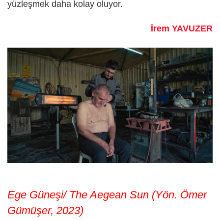
yüzleşmek daha kolay oluyor.
İrem YAVUZER
Ege Güneşi/ The Aegean Sun (Yön. Ömer
Gümüşer, 2023)