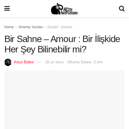
Home
Sinema Yazıları
Eleştiri - İzlenim
Bir Sahne – Amour : Bir İlişkide
Her Şey Bilinebilir mi?
Artun Bötke
10 yıl önce
Okuma Süresi: 3 min