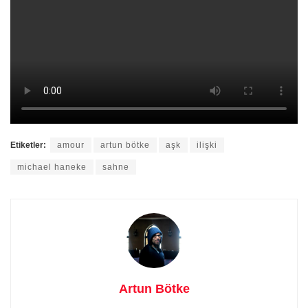
Etiketler:
amour
artun bötke
aşk
ilişki
michael haneke
sahne
Artun Bötke