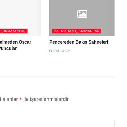
 ÇIKMAYANLAR
HAFIZADAN ÇIKMAYANLAR
Gelmeden Oscar
Pencereden Bakış Sahneleri
uncular
6 YIL ÖNCE
i alanlar
ile işaretlenmişlerdir
*