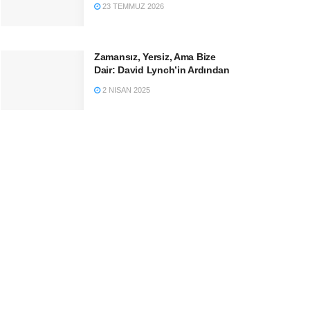
23 TEMMUZ 2026
Zamansız, Yersiz, Ama Bize
Dair: David Lynch’in Ardından
2 NISAN 2025