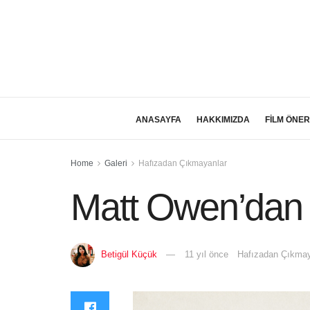
ANASAYFA
HAKKIMIZDA
FİLM ÖNER
Home
Galeri
Hafızadan Çıkmayanlar
Matt Owen’dan M
Betigül Küçük
11 yıl önce
Hafızadan Çıkmay