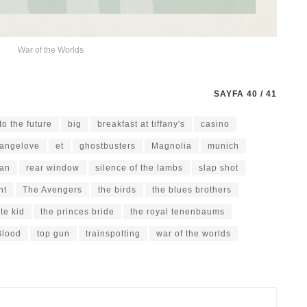
War of the Worlds
SAYFA 40 / 41
to the future
big
breakfast at tiffany's
casino
trangelove
et
ghostbusters
Magnolia
munich
man
rear window
silence of the lambs
slap shot
nt
The Avengers
the birds
the blues brothers
te kid
the princes bride
the royal tenenbaums
Blood
top gun
trainspotting
war of the worlds