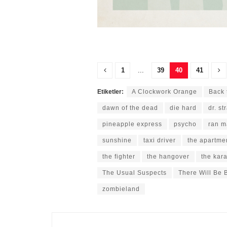
1
...
39
40
41
Etiketler:
A Clockwork Orange
Back 
dawn of the dead
die hard
dr. s
pineapple express
psycho
ran 
sunshine
taxi driver
the apartme
the fighter
the hangover
the kara
The Usual Suspects
There Will Be 
zombieland