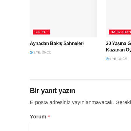
GALERI
HAFIZADAN
Aynadan Bakış Sahneleri
30 Yaşına 
Kazanan Oy
5 YIL ÖNCE
5 YIL ÖNCE
Bir yanıt yazın
E-posta adresiniz yayınlanmayacak.
Gerekl
Yorum
*