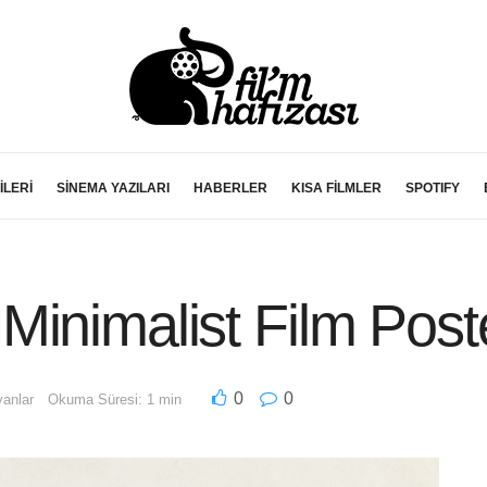
İLERİ
SİNEMA YAZILARI
HABERLER
KISA FİLMLER
SPOTIFY
inimalist Film Poste
0
0
anlar
Okuma Süresi: 1 min