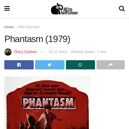
Home
Film Önerileri
Phantasm (1979)
Öncü Gülmez
15 yıl önce
Okuma Süresi: 1 min