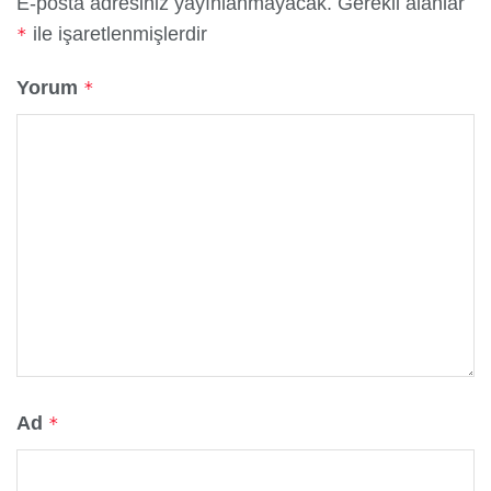
E-posta adresiniz yayınlanmayacak.
Gerekli alanlar
ile işaretlenmişlerdir
*
Yorum
*
Ad
*