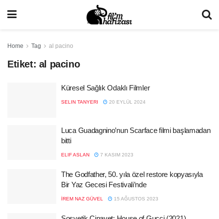
Home
Tag
al pacino
Etiket:
al pacino
Küresel Sağlık Odaklı Filmler
SELIN TANYERI
20 EYLÜL 2024
Luca Guadagnino’nun Scarface filmi başlamadan
bitti
ELIF ASLAN
7 KASIM 2023
The Godfather, 50. yıla özel restore kopyasıyla
Bir Yaz Gecesi Festivali’nde
İREM NAZ GÜVEL
15 AĞUSTOS 2023
Sosyetik Cinayet: House of Gucci (2021)