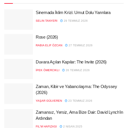
Sinemada İklim Krizi: Umut Dolu Yarınlara
SELIN TANYERI
29 TEMMUZ 2026
Rose (2026)
RABIA ELIF ÖZCAN
27 TEMMUZ 2026
Duvara Açılan Kapılar: The Invite (2026)
İPEK ÖMERCIKLI
26 TEMMUZ 2026
Zaman, Kibir ve Yabancılaşma: The Odyssey
(2026)
YAŞAR GÜLVEREN
23 TEMMUZ 2026
Zamansız, Yersiz, Ama Bize Dair: David Lynch’in
Ardından
FIL'M HAFIZASI
2 NISAN 2025