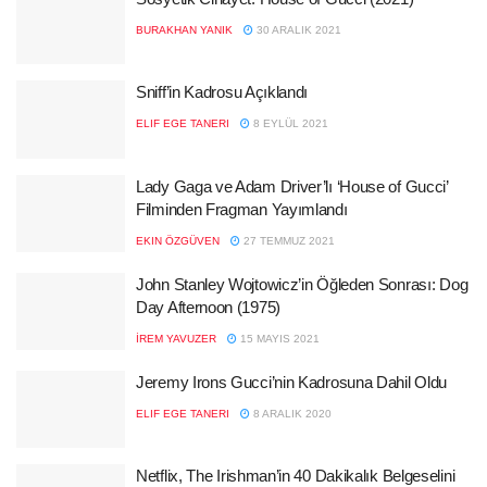
BURAKHAN YANIK
30 ARALIK 2021
Sniff’in Kadrosu Açıklandı
ELIF EGE TANERI
8 EYLÜL 2021
Lady Gaga ve Adam Driver’lı ‘House of Gucci’
Filminden Fragman Yayımlandı
EKIN ÖZGÜVEN
27 TEMMUZ 2021
John Stanley Wojtowicz’in Öğleden Sonrası: Dog
Day Afternoon (1975)
İREM YAVUZER
15 MAYIS 2021
Jeremy Irons Gucci’nin Kadrosuna Dahil Oldu
ELIF EGE TANERI
8 ARALIK 2020
Netflix, The Irishman’in 40 Dakikalık Belgeselini