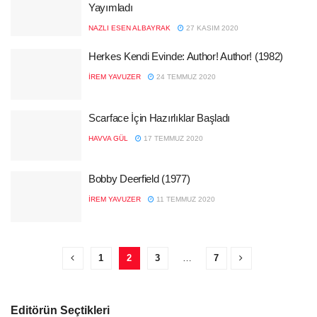
Yayımladı
NAZLI ESEN ALBAYRAK
27 KASIM 2020
Herkes Kendi Evinde: Author! Author! (1982)
İREM YAVUZER
24 TEMMUZ 2020
Scarface İçin Hazırlıklar Başladı
HAVVA GÜL
17 TEMMUZ 2020
Bobby Deerfield (1977)
İREM YAVUZER
11 TEMMUZ 2020
1
2
3
…
7
Editörün Seçtikleri