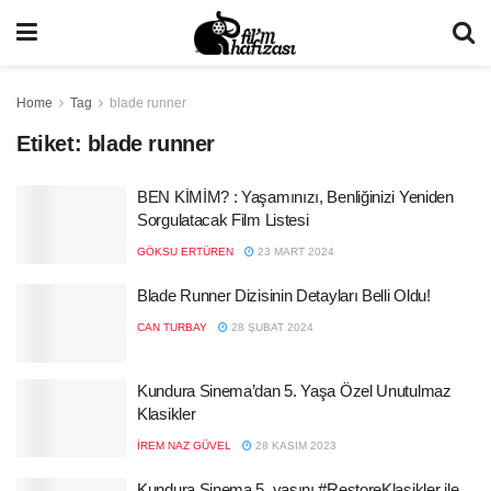
Home
Tag
blade runner
Etiket:
blade runner
BEN KİMİM? : Yaşamınızı, Benliğinizi Yeniden
Sorgulatacak Film Listesi
GÖKSU ERTÜREN
23 MART 2024
Blade Runner Dizisinin Detayları Belli Oldu!
CAN TURBAY
28 ŞUBAT 2024
Kundura Sinema’dan 5. Yaşa Özel Unutulmaz
Klasikler
İREM NAZ GÜVEL
28 KASIM 2023
Kundura Sinema 5. yaşını #RestoreKlasikler ile