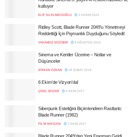
kutluyor
ELIF SU ELMACIOĞLU
3 KASIM 2023
Ridley Scott, Blade Runner 2049’u Yönetmeyi
Reddettiği İçin Pişmanlık Duyduğunu Söyledi!
YAKAMOZ SÖZÜBIR
8 AĞUSTOS 2023
Sinema ve Kentler Üzerine – Notlar ve
Düşünceler
ATAKAN ÖZKAN
28 ŞUBAT 2018
6 Ekim’de Vizyon’da!
ÇISEL BOZAR
4 EKIM 2017
Siberpunk Estetiğini Biçimlendiren Rastlantı:
Blade Runner (1982)
FIL'M HAFIZASI
2 EKIM 2017
Blade Runner 2049’dan Yeni Fragman Geldi