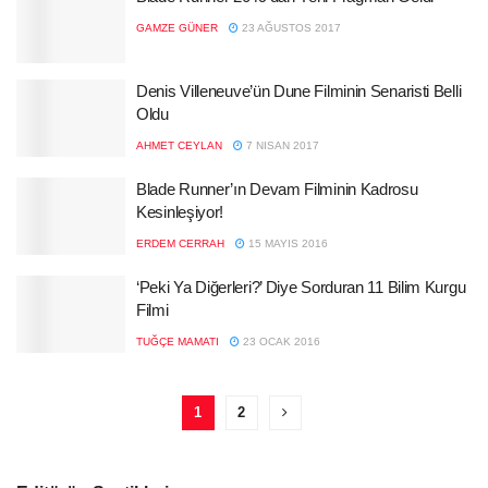
GAMZE GÜNER
23 AĞUSTOS 2017
Denis Villeneuve’ün Dune Filminin Senaristi Belli
Oldu
AHMET CEYLAN
7 NISAN 2017
Blade Runner’ın Devam Filminin Kadrosu
Kesinleşiyor!
ERDEM CERRAH
15 MAYIS 2016
‘Peki Ya Diğerleri?’ Diye Sorduran 11 Bilim Kurgu
Filmi
TUĞÇE MAMATI
23 OCAK 2016
1
2