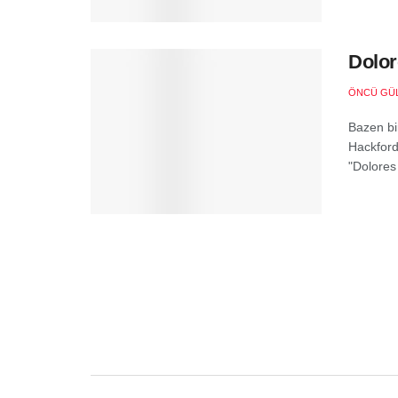
Dolor
ÖNCÜ GÜ
Bazen bi
Hackford
"Dolores 