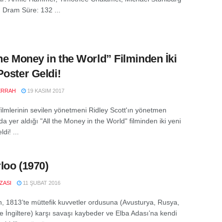
, Dram Süre: 132 ...
the Money in the World” Filminden İki
Poster Geldi!
ERRAH
19 KASIM 2017
filmlerinin sevilen yönetmeni Ridley Scott'ın yönetmen
a yer aldığı "All the Money in the World" filminden iki yeni
di! ...
loo (1970)
IZASI
11 ŞUBAT 2016
, 1813’te müttefik kuvvetler ordusuna (Avusturya, Rusya,
e İngiltere) karşı savaşı kaybeder ve Elba Adası’na kendi