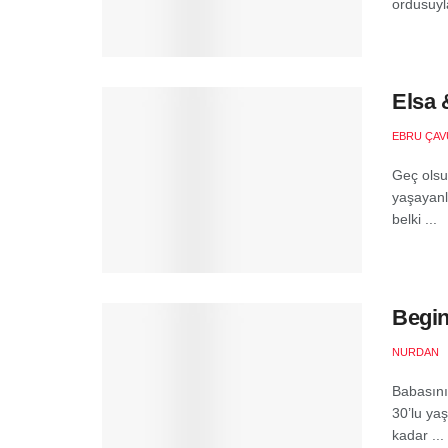
ordusuyla
Elsa 
EBRU ÇA
Geç olsu
yaşayanl
belki ...
Begin
NURDAN
Babasını
30’lu yaş
kadar ...