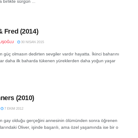
 birlikte sürgün ...
& Fred (2014)
VUŞOĞLU
30 NISAN 2015
n güç olmasın dedirten sevgiler vardır hayatta. İkinci baharını
ar daha ilk baharda tükenen yüreklerden daha yoğun yaşar
ners (2010)
7 EKIM 2012
n gay olduğu gerçeğini annesinin ölümünden sonra öğrenen
larındaki Oliver, işinde başarılı, ama özel yaşamında ise bir o