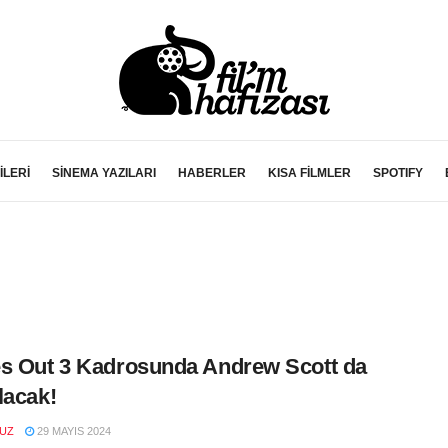
İLERİ
SİNEMA YAZILARI
HABERLER
KISA FİLMLER
SPOTIFY
s Out 3 Kadrosunda Andrew Scott da
lacak!
VUZ
29 MAYIS 2024