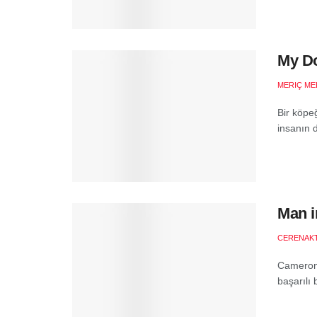
My Do
MERIÇ ME
Bir köpeğ
insanın d
Man i
CERENAK
Cameron, 
başarılı 