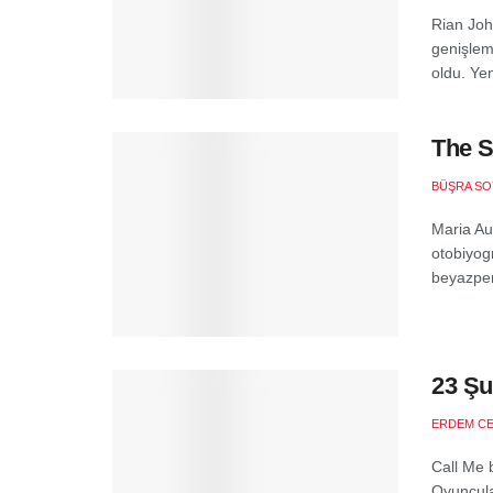
Rian Joh
genişlem
oldu. Yen
The S
BÜŞRA SO
Maria Au
otobiyog
beyazper
23 Şu
ERDEM C
Call Me 
Oyuncula