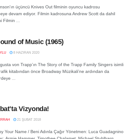
nson'ın üçüncü Knives Out filminin oyuncu kadrosu
eye devam ediyor. Filmin kadrosuna Andrew Scott da dahil
i Filmin ...
ound of Music (1965)
YLU
8 HAZIRAN 2020
gusta von Trapp’ın The Story of the Trapp Family Singers isimli
rafik kitabından önce Broadway Müzikali’ne ardından da
deye ...
bat’ta Vizyonda!
ERRAH
21 ŞUBAT 2018
by Your Name / Beni Adınla Çağır Yönetmen: Luca Guadagnino
r: Armie Hammer, Timothee Chalamet, Michael Stuhlbarg