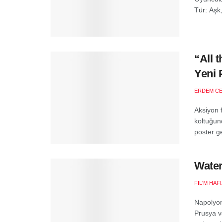
Tür: Aşk
“All 
Yeni 
ERDEM C
Aksiyon 
koltuğund
poster gel
Water
FIL'M HAF
Napolyon
Prusya v