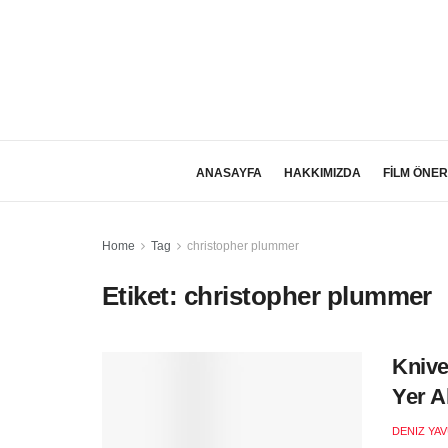
ANASAYFA
HAKKIMIZDA
FİLM ÖNER
Home
Tag
christopher plummer
Etiket:
christopher plummer
Knive
Yer A
DENIZ YA