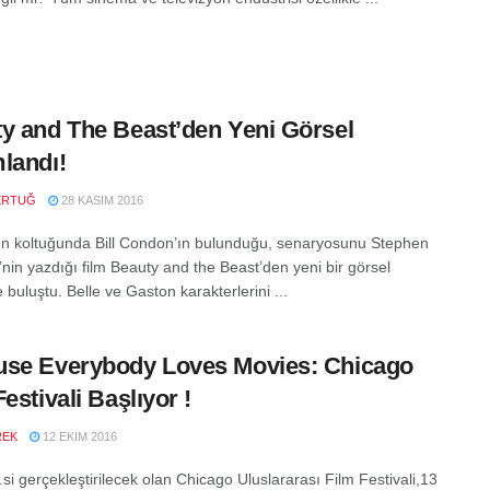
y and The Beast’den Yeni Görsel
landı!
ERTUĞ
28 KASIM 2016
 koltuğunda Bill Condon’ın bulunduğu, senaryosunu Stephen
nin yazdığı film Beauty and the Beast’den yeni bir görsel
le buluştu. Belle ve Gaston karakterlerini ...
se Everybody Loves Movies: Chicago
estivali Başlıyor !
REK
12 EKIM 2016
.si gerçekleştirilecek olan Chicago Uluslararası Film Festivali,13