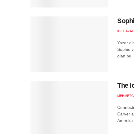
Sophi
IDILHAZA
Yazar ol
Sophie v
olan bu .
The I
MEHMETG
Connect
Carver ai
Amerika o