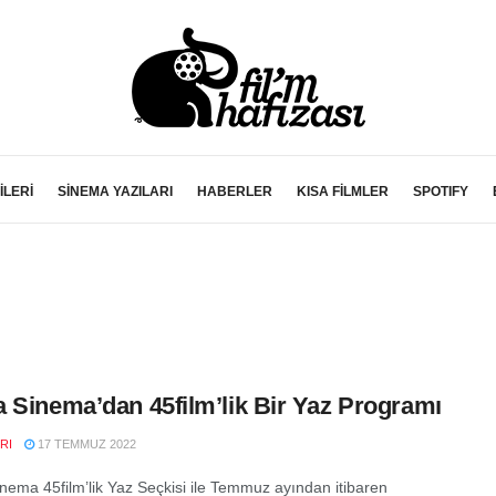
İLERİ
SİNEMA YAZILARI
HABERLER
KISA FİLMLER
SPOTIFY
 Sinema’dan 45film’lik Bir Yaz Programı
RI
17 TEMMUZ 2022
nema 45film’lik Yaz Seçkisi ile Temmuz ayından itibaren