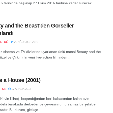
6 tarihinde başlayıp 27 Ekim 2016 tarihine kadar sürecek.
y and the Beast’den Görseller
landı
ERTUĞ
29 AĞUSTOS 2016
ez sinema ve TV dizilerine uyarlanan ünlü masal Beauty and the
zel ve Çirkin) ’in yeni live-action filminden ...
as a House (2001)
ÖTKE
17 ARALIK 2015
Kevin Kline), boşandığından beri babasından kalan evin
deki barakada derbeder ve çevresini umursamaz bir şekilde
dır. Bu durum, gittikçe ...