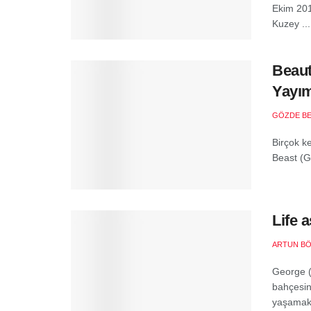
Ekim 201
Kuzey ...
Beaut
Yayım
GÖZDE B
Birçok k
Beast (Gü
Life 
ARTUN B
George (
bahçesin
yaşamakta