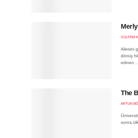
Merly
GÜLFEM 
Ailesini 
dönüş hi
edinen ..
The B
ARTUN B
Üniversi
sonra ülk