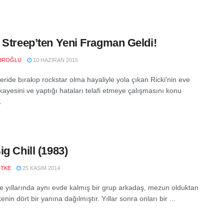
 Streep’ten Yeni Fragman Geldi!
KIROĞLU
10 HAZIRAN 2015
geride bırakıp rockstar olma hayaliyle yola çıkan Ricki'nin eve
kayesini ve yaptığı hataları telafi etmeye çalışmasını konu
.
ig Chill (1983)
ÖTKE
25 KASIM 2014
te yıllarında aynı evde kalmış bir grup arkadaş, mezun olduktan
enin dört bir yanına dağılmıştır. Yıllar sonra onları bir ...