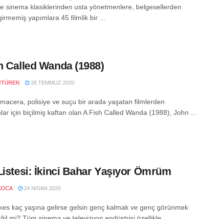
ere sinema klasiklerinden usta yönetmenlere, belgesellerden
irmemiş yapımlara 45 filmlik bir ...
h Called Wanda (1988)
RTÜREN
28 TEMMUZ 2020
macera, polisiye ve suçu bir arada yaşatan filmlerden
ar için biçilmiş kaftan olan A Fish Called Wanda (1988), John ...
Listesi: İkinci Bahar Yaşıyor Ömrüm
KOCA
24 NISAN 2020
rkes kaç yaşına gelirse gelsin genç kalmak ve genç görünmek
eğil mi? Tüm sinema ve televizyon endüstrisi özellikle ...