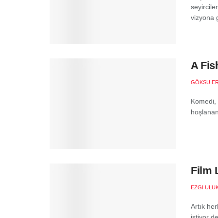
seyircil
vizyona g
A Fis
GÖKSU E
Komedi, 
hoşlananl
Film 
EZGI ULU
Artık he
istiyor d