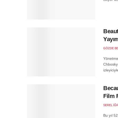
Beaut
Yayım
GÖZDE B
Yönetmen
Chbosky’
izleyiciy
Becau
Film F
SEREL İĞ
Bu yıl 52