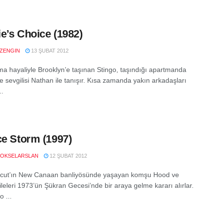
e’s Choice (1982)
LZENGIN
13 ŞUBAT 2012
ma hayaliyle Brooklyn’e taşınan Stingo, taşındığı apartmanda
e sevgilisi Nathan ile tanışır. Kısa zamanda yakın arkadaşları
..
ce Storm (1997)
OKSELARSLAN
12 ŞUBAT 2012
icut’ın New Canaan banliyösünde yaşayan komşu Hood ve
leleri 1973’ün Şükran Gecesi’nde bir araya gelme kararı alırlar.
 ...