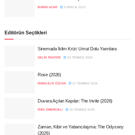
BURAK ACAR
3 ARALIK 2013
Editörün Seçtikleri
Sinemada İklim Krizi: Umut Dolu Yarınlara
SELIN TANYERI
29 TEMMUZ 2026
Rose (2026)
RABIA ELIF ÖZCAN
27 TEMMUZ 2026
Duvara Açılan Kapılar: The Invite (2026)
İPEK ÖMERCIKLI
26 TEMMUZ 2026
Zaman, Kibir ve Yabancılaşma: The Odyssey
(2026)