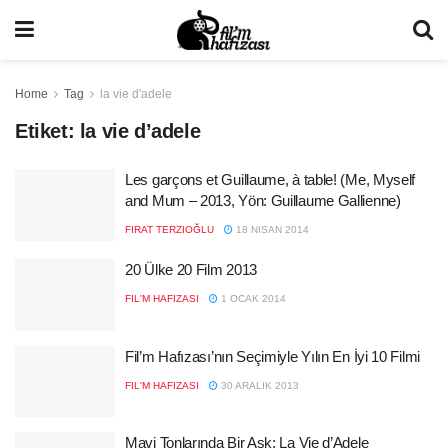
Home
Tag
la vie d'adele
Etiket:
la vie d’adele
Les garçons et Guillaume, à table! (Me, Myself
and Mum – 2013, Yön: Guillaume Gallienne)
FIRAT TERZIOĞLU
18 NISAN 2014
20 Ülke 20 Film 2013
FIL'M HAFIZASI
1 OCAK 2014
Fil’m Hafızası’nın Seçimiyle Yılın En İyi 10 Filmi
FIL'M HAFIZASI
30 ARALIK 2013
Mavi Tonlarında Bir Aşk: La Vie d’Adele