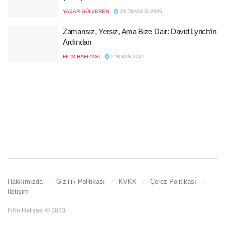
YAŞAR GÜLVEREN
23 TEMMUZ 2026
Zamansız, Yersiz, Ama Bize Dair: David Lynch’in
Ardından
FIL'M HAFIZASI
2 NISAN 2025
Hakkımızda
Gizlilik Politikası
KVKK
Çerez Politikası
İletişim
Fil'm Hafızası © 2023