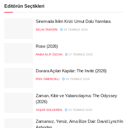
Editörün Seçtikleri
Sinemada İklim Krizi: Umut Dolu Yarınlara
SELIN TANYERI
29 TEMMUZ 2026
Rose (2026)
RABIA ELIF ÖZCAN
27 TEMMUZ 2026
Duvara Açılan Kapılar: The Invite (2026)
İPEK ÖMERCIKLI
26 TEMMUZ 2026
Zaman, Kibir ve Yabancılaşma: The Odyssey
(2026)
YAŞAR GÜLVEREN
23 TEMMUZ 2026
Zamansız, Yersiz, Ama Bize Dair: David Lynch’in
Ardından