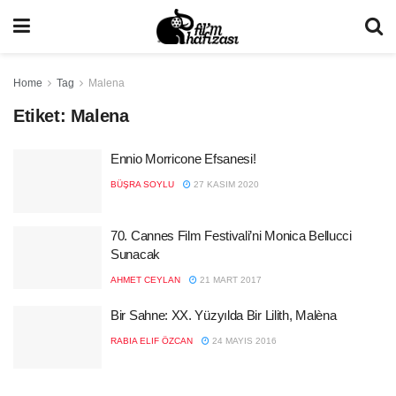
Home
Tag
Malena
Etiket:
Malena
Ennio Morricone Efsanesi!
BÜŞRA SOYLU
27 KASIM 2020
70. Cannes Film Festivali’ni Monica Bellucci
Sunacak
AHMET CEYLAN
21 MART 2017
Bir Sahne: XX. Yüzyılda Bir Lilith, Malèna
RABIA ELIF ÖZCAN
24 MAYIS 2016