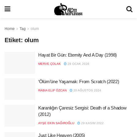
Home
Tag
olum
Etiket:
olum
Hayat Bir Gün: Eternity And A Day (1998)
MERVE ÇOLAK
28 OCAK 2026
‘Ölüm’üne Yaşamak: From Scratch (2022)
RABIA ELIF ÖZCAN
20 AĞUSTOS 2024
Karanlığın Çaresiz Sergisi: Death of a Shadow
(2012)
AYŞE EKIN SAĞIROĞLU
29 KASIM 2022
Just Like Heaven (2005)