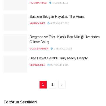
FIL'M HAFIZASI
4 MAYIS 2013
Saatlere Sıkışan Hayatlar: The Hours
NIHANOLMEZ
6 TEMMUZ 2012
Bergman ve Trier- Klasik Batı Müziği Üzerinden
Ölüme Bakış
GOKCEYUZGEN
1 TEMMUZ 2012
Bize Hayat Gerekli: Truly Madly Deeply
NIHANOLMEZ
29 ARALIK 2011
1
2
Editörün Seçtikleri