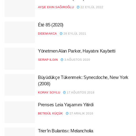
AYŞE EKIN SAĞIROĞLU
22 EYLÜL 2022
Été 85 (2020)
DIDEM AKCA
28 EYLÜL 2021
Yönetmen Alan Parker, Hayatını Kaybetti
SERAP ILGIN
3 AĞUSTOS 2020
Büyüdükçe Tükenmek: Synecdoche, New York
(2008)
KORAY SOYLU
17 AĞUSTOS 2018
Prenses Leia Yaşamını Yitirdi
BETIGÜL KÜÇÜK
27 ARALIK 2016
Trier’in Bulantısı: Melancholia