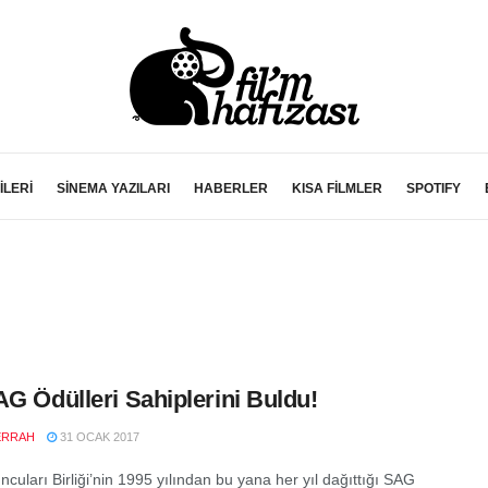
İLERİ
SİNEMA YAZILARI
HABERLER
KISA FİLMLER
SPOTIFY
AG Ödülleri Sahiplerini Buldu!
ERRAH
31 OCAK 2017
cuları Birliği’nin 1995 yılından bu yana her yıl dağıttığı SAG