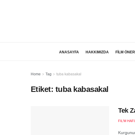
ANASAYFA
HAKKIMIZDA
FİLM ÖNER
Home
Tag
tuba kabasakal
Etiket:
tuba kabasakal
Tek Z
FIL'M HAF
Kurgunun