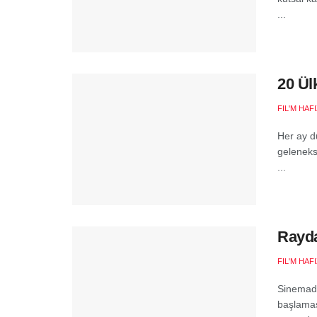
...
20 Ül
FIL'M HAF
Her ay dü
gelenekse
...
Rayda
FIL'M HAF
Sinemad
başlaması