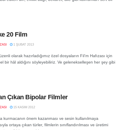
ke 20 Film
IZASI
1 ŞUBAT 2013
zenli olarak hazırladığımız özel dosyaların Fil’m Hafızası için
l bir hâl aldığını söyleyebiliriz. Ve gelenekselleşen her şey gibi
n Çıkan Bipolar Filmler
IZASI
15 KASIM 2012
a kurmacanın önem kazanması ve sesin kullanılmaya
yla ortaya çıkan türler, filmlerin sınıflandırılması ve üretimi