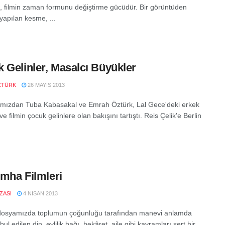
, filmin zaman formunu değiştirme gücüdür. Bir görüntüden
yapılan kesme, ...
 Gelinler, Masalcı Büyükler
ZTÜRK
26 MAYIS 2013
ımızdan Tuba Kabasakal ve Emrah Öztürk, Lal Gece'deki erkek
 ve filmin çocuk gelinlere olan bakışını tartıştı. Reis Çelik'e Berlin
 İmha Filmleri
IZASI
4 NISAN 2013
dosyamızda toplumun çoğunluğu tarafından manevi anlamda
bul edilen din, evlilik bağı, bekâret, aile gibi kavramları sert bir