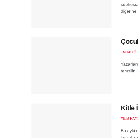
şüphesiz
diğerine 
Çocuk
EMRAH Ö
Yazarlar
temsilini
...
Kitle
FIL'M HAF
Bu ayki 
kutsal ka