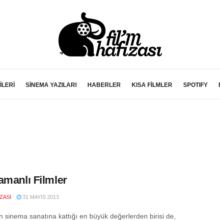
İLERİ
SİNEMA YAZILARI
HABERLER
KISA FİLMLER
SPOTIFY
amanlı Filmler
IZASI
31 MAYIS 2013
 sinema sanatına kattığı en büyük değerlerden birisi de,