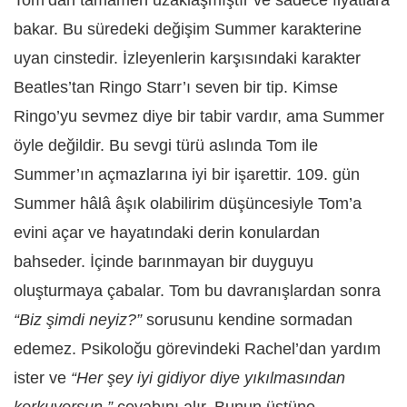
bakar. Bu süredeki değişim Summer karakterine
uyan cinstedir. İzleyenlerin karşısındaki karakter
Beatles’tan Ringo Starr’ı seven bir tip. Kimse
Ringo’yu sevmez diye bir tabir vardır, ama Summer
öyle değildir. Bu sevgi türü aslında Tom ile
Summer’ın açmazlarına iyi bir işarettir. 109. gün
Summer hâlâ âşık olabilirim düşüncesiyle Tom’a
evini açar ve hayatındaki derin konulardan
bahseder. İçinde barınmayan bir duyguyu
oluşturmaya çabalar. Tom bu davranışlardan sonra
“Biz şimdi neyiz?”
sorusunu kendine sormadan
edemez. Psikoloğu görevindeki Rachel’dan yardım
ister ve
“Her şey iyi gidiyor diye yıkılmasından
korkuyorsun.”
cevabını alır. Bunun üstüne