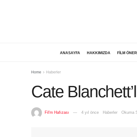
ANASAYFA
HAKKIMIZDA
FİLM ÖNER
Home
Haberler
Cate Blanchett’
Fil'm Hafızası
4 yıl önce
Haberler
Okuma S