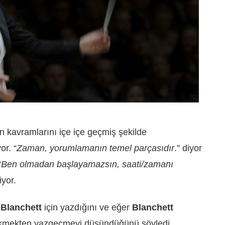
 kavramlarını içe içe geçmiş şekilde
or. “
Zaman, yorumlamanın temel parçasıdır
.” diyor
“
Ben olmadan başlayamazsın, saati/zamanı
iyor.
 Blanchett
için yazdığını ve eğer
Blanchett
 çekmekten vazgeçmeyi düşündüğünü söyledi.