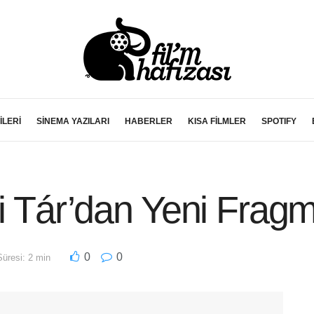
İLERİ
SİNEMA YAZILARI
HABERLER
KISA FİLMLER
SPOTIFY
li Tár’dan Yeni Frag
0
0
üresi: 2 min