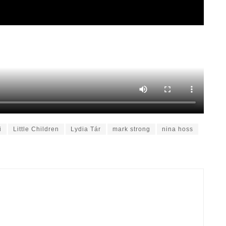
i
Little Children
Lydia Tár
mark strong
nina hoss