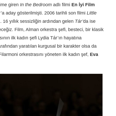
rime giren
In the Bedroom
adlı filmi
En İyi Film
a aday gösterilmişti. 2006 tarihli son filmi
Little
 16 yıllık sessizliğin ardından gelen
Tár’
da ise
eceğiz. Film, Alman orkestra şefi, besteci, bir klasik
nın ilk kadın şefi Lydia Tár’ın hayatına
rafından yaratılan kurgusal bir karakter olsa da
Filarmoni orkestrasını yöneten ilk kadın şef,
Eva