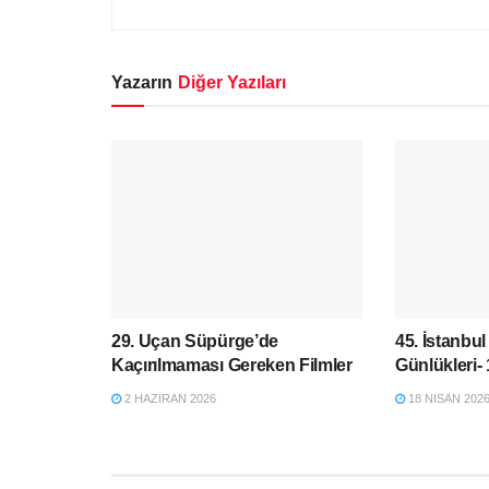
Yazarın
Diğer Yazıları
29. Uçan Süpürge’de
45. İstanbul
Kaçırılmaması Gereken Filmler
Günlükleri-
2 HAZIRAN 2026
18 NISAN 202