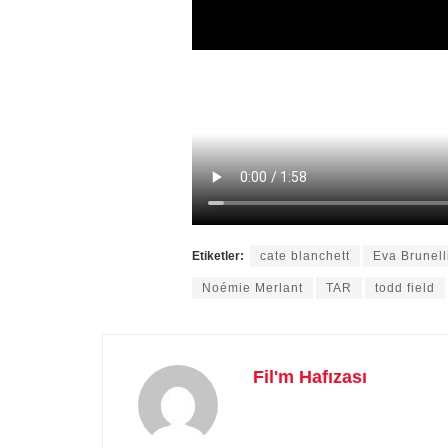
Etiketler:
cate blanchett
Eva Brunell
Noémie Merlant
TAR
todd field
Fil'm Hafızası