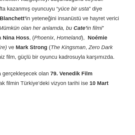
fta kazanmış oyuncuyu “
yüce bir usta
” diye
Blanchett’
in yeteneğini insanüstü ve hayret verici
Mümkün olan her anlamda, bu
Cate’
in filmi
”
da
Nina Hoss
, (
Phoenix
,
Homeland
),
Noémie
ire)
ve
Mark Strong
(
The Kingsman
,
Zero Dark
miz film, güçlü bir oyuncu kadrosuyla karşımızda.
 gerçekleşecek olan
79. Venedik Film
k filmin Türkiye’deki vizyon tarihi ise
10 Mart