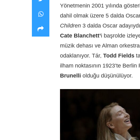
Yönetmenin 2001 yılında göste
dahil olmak üzere 5 dalda Oscar’
Children
3 dalda Oscar adayıydı.
Cate Blanchett’
i başrolde izley
müzik dehası ve Alman orkestrası
odaklanıyor. Tár,
Todd Fields
ta
ilham noktasının 1923’te Berlin 
Brunelli
olduğu düşünülüyor.