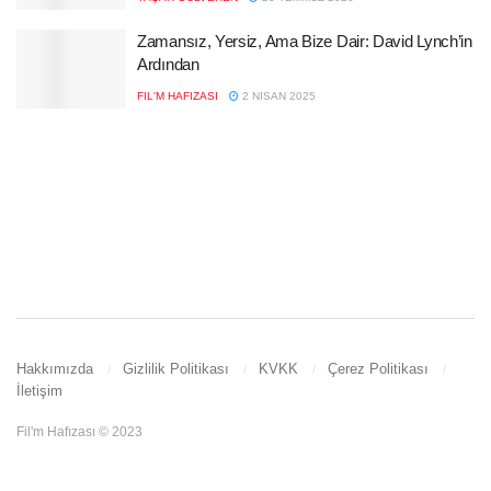
Zamansız, Yersiz, Ama Bize Dair: David Lynch’in
Ardından
FIL'M HAFIZASI
2 NISAN 2025
Hakkımızda
Gizlilik Politikası
KVKK
Çerez Politikası
İletişim
Fil'm Hafızası © 2023