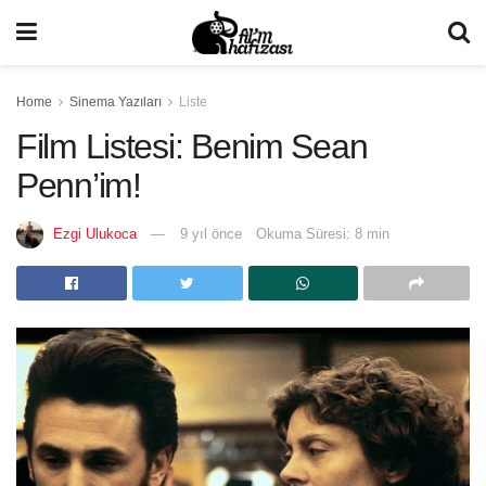
Home
Sinema Yazıları
Liste
Film Listesi: Benim Sean
Penn’im!
Ezgi Ulukoca
9 yıl önce
Okuma Süresi: 8 min