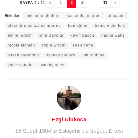
1
2
3
...
11
SAYFA 2 / 11
Etiketler:
michelle pfeiffer
samantha morton
al pacino
alejandro gonzáles iñárritu
ben stiller
benicio del toro
emile hirsch
john travolta
kevin bacon
naomi watts
nicole kidman
robin wright
sean penn
susan sarandon
sydney pollack
tim robbins
vince vaughn
woody allen
Ezgi Ulukoca
15 Şubat 1984’te Eskişehir’de doğdu. Ertesi