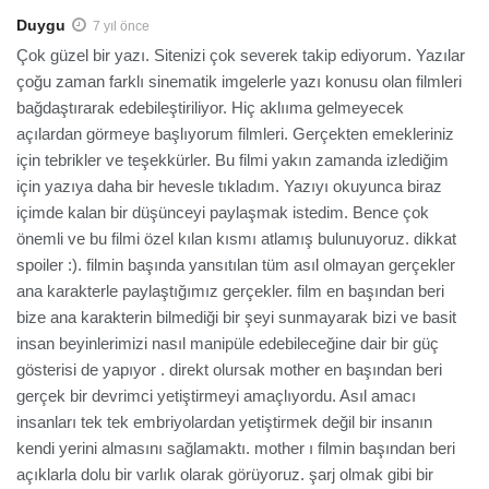
Duygu
7 yıl önce
Çok güzel bir yazı. Sitenizi çok severek takip ediyorum. Yazılar
çoğu zaman farklı sinematik imgelerle yazı konusu olan filmleri
bağdaştırarak edebileştiriliyor. Hiç aklııma gelmeyecek
açılardan görmeye başlıyorum filmleri. Gerçekten emekleriniz
için tebrikler ve teşekkürler. Bu filmi yakın zamanda izlediğim
için yazıya daha bir hevesle tıkladım. Yazıyı okuyunca biraz
içimde kalan bir düşünceyi paylaşmak istedim. Bence çok
önemli ve bu filmi özel kılan kısmı atlamış bulunuyoruz. dikkat
spoiler :). filmin başında yansıtılan tüm asıl olmayan gerçekler
ana karakterle paylaştığımız gerçekler. film en başından beri
bize ana karakterin bilmediği bir şeyi sunmayarak bizi ve basit
insan beyinlerimizi nasıl manipüle edebileceğine dair bir güç
gösterisi de yapıyor . direkt olursak mother en başından beri
gerçek bir devrimci yetiştirmeyi amaçlıyordu. Asıl amacı
insanları tek tek embriyolardan yetiştirmek değil bir insanın
kendi yerini almasını sağlamaktı. mother ı filmin başından beri
açıklarla dolu bir varlık olarak görüyoruz. şarj olmak gibi bir