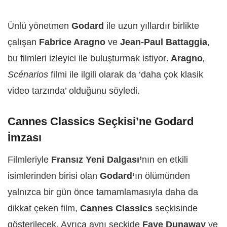
Ünlü yönetmen
Godard
ile uzun yıllardır birlikte
çalışan
Fabrice Aragno
ve
Jean-Paul Battaggia
,
bu filmleri izleyici ile buluşturmak istiyor
. Aragno
,
Scénarios
filmi ile ilgili olarak da ‘daha çok klasik
video tarzında’ olduğunu söyledi.
Cannes Classics Seçkisi’ne Godard
İmzası
Filmleriyle
Fransız Yeni Dalgası’
nın en etkili
isimlerinden birisi olan
Godard’
ın ölümünden
yalnızca bir gün önce tamamlamasıyla daha da
dikkat çeken film,
Cannes Classics
seçkisinde
gösterilecek. Ayrıca aynı seçkide
Faye Dunaway
ve