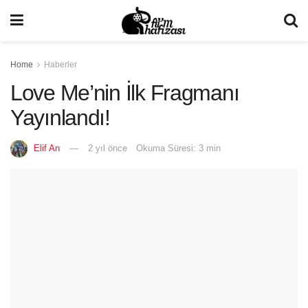
Home
Haberler
Love Me’nin İlk Fragmanı
Yayınlandı!
Elif Arı
2 yıl önce
Okuma Süresi: 3 min