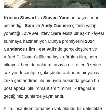
Kristen Stewart
ve
Steven Yeun
’un başrollerini
üstlendiği,
Sam
ve
Andy Zuchero
çiftinin yazıp
yönettiği
Love Me
, izleyicilere eşsiz bir aşk hikâyesi
sunmaya hazırlanıyor. Dünya prömiyerini
2024
Sundance Film Festivali
’nde gerçekleştiren ve
Alfred P. Sloan Ödülü’ne layık görülen film, hem
hikayesi hem de anlatım tarzıyla dikkatleri üzerine
çekiyor. İnsanlığın çöküşünün ardından bir yapay
zekâ şamandırası ile bir uydu arasında geçen bu
post-apokaliptik romantizm filminin ilk fragmanı
geçtiğimiz günlerde yayınlandı.
Film, insanlığın tamamen yok olduğu bir gelecekte