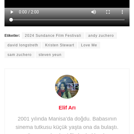
Etiketler:
2024 Sundance Film Festivali
andy zuchero
david longstreth
Kristen Stewart
Love Me
sam zuchero
steven yeun
Elif Arı
2001 yılında Manisa’da doğdu. Babasının
sinema tutkusu küçük yaşta ona da bulaştı.