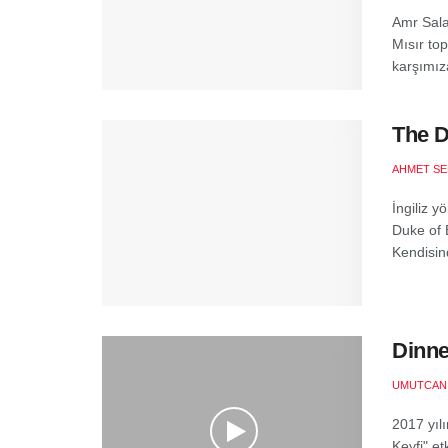
Amr Sala
Mısır top
karşımıza
The D
AHMET SE
İngiliz 
Duke of B
Kendisin
Dinne
UMUTCAN
2017 yıl
Keyfi" et