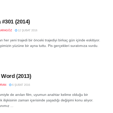
#301 (2014)
KARAGÖZ
12 ŞUBAT 2016
n her yeni trajedi bir önceki trajediyi birkaç gün içinde eskitiyor.
imizin yüzüne bir ayna tuttu. Pis gerçekleri suratımıza vurdu.
 Word (2013)
URAN
6 ŞUBAT 2016
ismiyle de anılan film, uyumun anahtar kelime olduğu bir
k ilişkisinin zaman içerisinde yaşadığı değişimi konu alıyor.
ımız ...