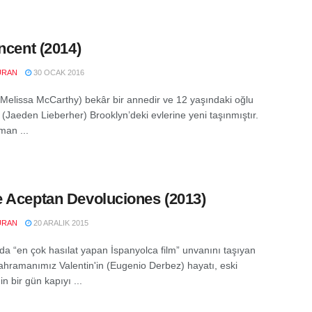
incent (2014)
URAN
30 OCAK 2016
Melissa McCarthy) bekâr bir annedir ve 12 yaşındaki oğlu
e (Jaeden Lieberher) Brooklyn’deki evlerine yeni taşınmıştır.
an ...
 Aceptan Devoluciones (2013)
URAN
20 ARALIK 2015
da “en çok hasılat yapan İspanyolca film” unvanını taşıyan
kahramanımız Valentin'in (Eugenio Derbez) hayatı, eski
nin bir gün kapıyı ...