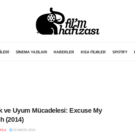
İLERİ
SİNEMA YAZILARI
HABERLER
KISA FİLMLER
SPOTIFY
k ve Uyum Mücadelesi: Excuse My
h (2014)
YLU
20 MAYIS 2024