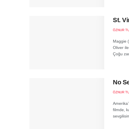
St. V
ÖZNUR T
Maggie (
Oliver il
Çoğu zam
No Se
ÖZNUR T
Amerika’
filmde, 
sevgilisi