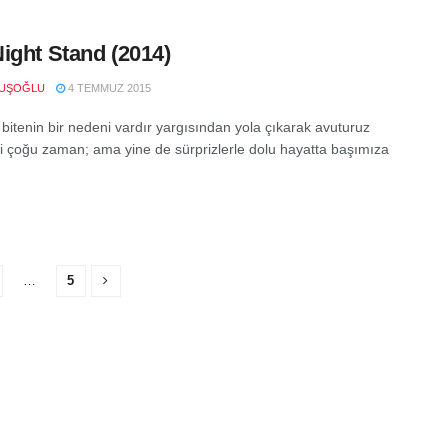
ight Stand (2014)
VUŞOĞLU
4 TEMMUZ 2015
 bitenin bir nedeni vardır yargısından yola çıkarak avuturuz
i çoğu zaman; ama yine de sürprizlerle dolu hayatta başımıza
…
5