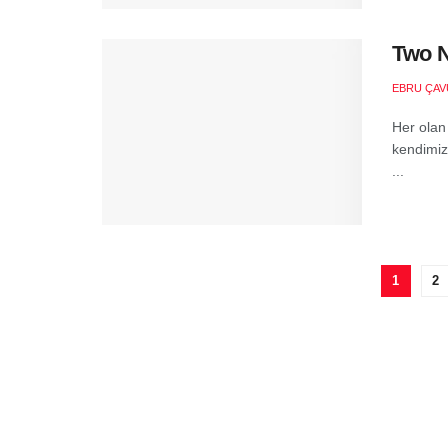
Two N
EBRU ÇA
Her olan
kendimiz
...
1
2