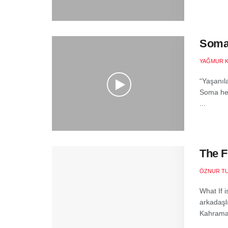
Soma 
YAĞMUR 
“Yaşanıla
Soma hep
...
The F
ÖZNUR T
What If 
arkadaşlı
Kahraman