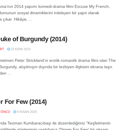
ma'nın 2014 yapımı komedi-drama filmi Excuse My French,
lumunun sosyal dinamiklerini irdeleyen bir yapıt olarak
 çıkar. Hikâye, ...
uke of Burgundy (2014)
RT
23 EKIM 2023
yönetmen Peter Strickland’ın erotik-romantik drama filmi olan The
urgundy, alışılmışın dışında bir lezbiyen ilişkisini ekrana taşır.
den ...
r For Few (2014)
 ÖNCÜ
8 NISAN 2020
ında Teoman Kumbaracıbaşı ile düzenlediğimiz "Keşfetmenin
kinliğinde gösterimini yaptığımız 'Dinner For Few' bir akşam