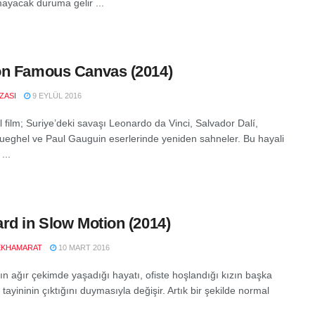
yacak duruma gelir ...
n Famous Canvas (2014)
IZASI
9 EYLÜL 2016
 film; Suriye’deki savaşı Leonardo da Vinci, Salvador Dalí,
rueghel ve Paul Gauguin eserlerinde yeniden sahneler. Bu hayali
...
rd in Slow Motion (2014)
EKHAMARAT
10 MART 2016
ın ağır çekimde yaşadığı hayatı, ofiste hoşlandığı kızın başka
 tayininin çıktığını duymasıyla değişir. Artık bir şekilde normal