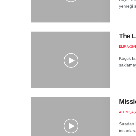
yemeği sı
The Li
ELIF AKSA
Küçük kı
saklamay
Missi
ATOM ŞAŞ
Sıradan 
insanlara