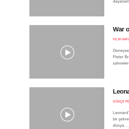
dayanama
War o
FIL'M HAF
Deneysel
Pieter B
sahneler 
Leona
GÖKÇE P
Leonard’
bir şehre
dünya ...