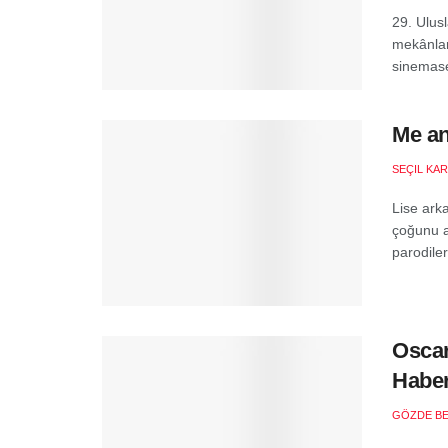
29. Ulusl
mekânlar
sinemase
Me an
SEÇIL KA
Lise ark
çoğunu ar
parodileri
Oscar
Haber
GÖZDE B