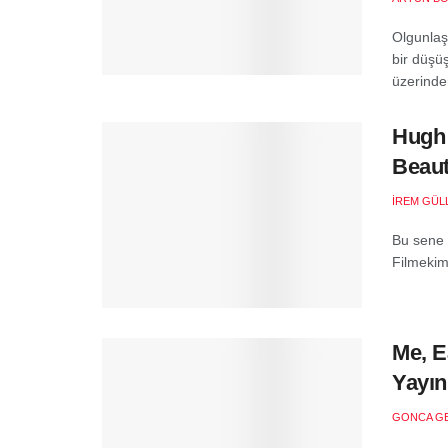
Olgunlaş
bir düşü
üzerinden
Hugh 
Beaut
İREM GÜL
Bu sene 
Filmekimi
Me, E
Yayın
GONCA G