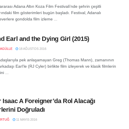
ararası Adana Altın Koza Film Festivali'nde şehrin çeşitli
ındaki film gösterimleri bugün başladı. Festival, Adanalı
verlere gondolda film izleme ...
d Earl and the Dying Girl (2015)
RAGÜLLE
18 AĞUSTOS 2016
adaşlarıyla pek anlaşamayan Greg (Thomas Mann), zamanının
kadaşı Earl’le (RJ Cyler) birlikte film izleyerek ve klasik filmlerin
ni ...
 Isaac A Foreigner’da Rol Alacağı
lerini Doğruladı
ERTUĞ
11 MAYIS 2016