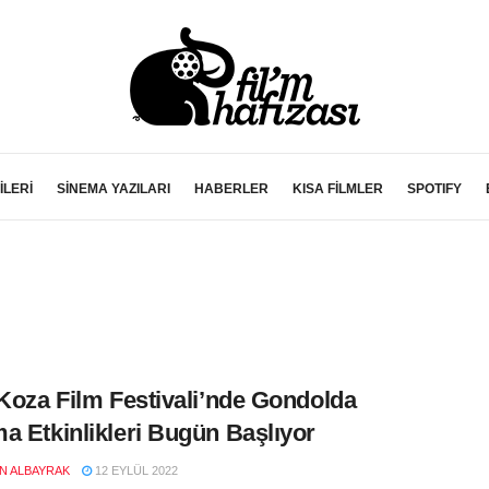
İLERİ
SİNEMA YAZILARI
HABERLER
KISA FİLMLER
SPOTIFY
 Koza Film Festivali’nde Gondolda
a Etkinlikleri Bugün Başlıyor
EN ALBAYRAK
12 EYLÜL 2022