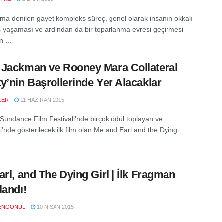
ma denilen gayet kompleks süreç, genel olarak insanın okkalı
ş yaşaması ve ardından da bir toparlanma evresi geçirmesi
 ...
Jackman ve Rooney Mara Collateral
y’nin Başrollerinde Yer Alacaklar
LER
11 HAZIRAN 2015
Sundance Film Festivali’nde birçok ödül toplayan ve
’nde gösterilecek ilk film olan Me and Earl and the Dying ...
arl, and The Dying Girl | İlk Fragman
landı!
ENGONUL
10 NISAN 2015