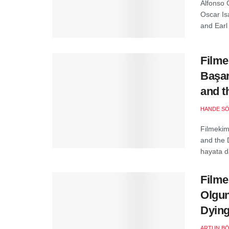
Alfonso 
Oscar Is
and Earl 
Filme
Başar
and t
HANDE S
Filmekim
and the D
hayata da
Filme
Olgun
Dying
ARTUN B