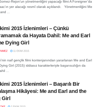
Gomez-Rejon’un yönetmenliğini yapacağı filmi A Foreigner’da
aac’ın yer alacağı resmî olarak açıklandı. Yönetmenliğini Me
and ...
kimi 2015 İzlenimleri – Çünkü
amamak da Hayata Dahil: Me and Earl
he Dying Girl
ÖNMEZ
11 EKIM 2015
i’nin naif gençlik filmi kontenjanından yararlanan Me and Earl
ying Girl (2015) iddiasız karakterleriyle başarısızlığın da
hil ...
kimi 2015 İzlenimleri – Başarılı Bir
laşma Hikâyesi: Me and Earl and the
 Girl
ÖTKE
2 EKIM 2015