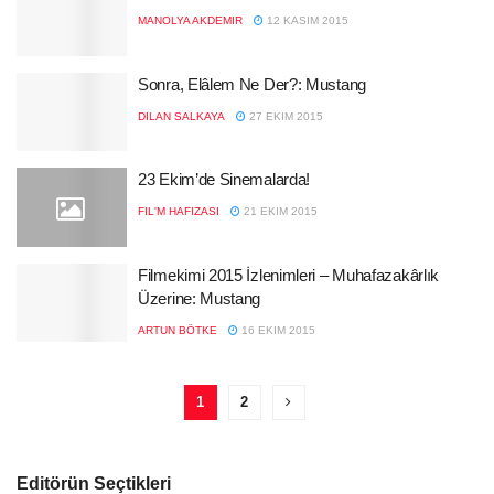
MANOLYA AKDEMIR
12 KASIM 2015
Sonra, Elâlem Ne Der?: Mustang
DILAN SALKAYA
27 EKIM 2015
23 Ekim’de Sinemalarda!
FIL'M HAFIZASI
21 EKIM 2015
Filmekimi 2015 İzlenimleri – Muhafazakârlık
Üzerine: Mustang
ARTUN BÖTKE
16 EKIM 2015
1
2
Editörün Seçtikleri