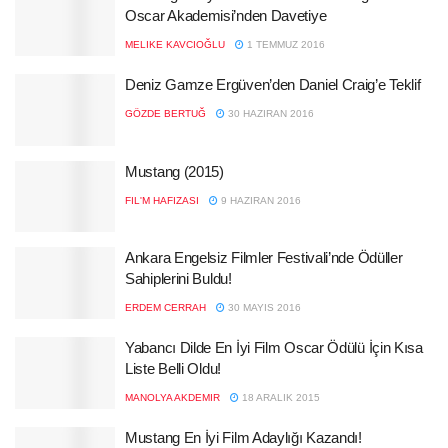
Oscar Akademisi’nden Davetiye
MELIKE KAVCIOĞLU
1 TEMMUZ 2016
Deniz Gamze Ergüven’den Daniel Craig’e Teklif
GÖZDE BERTUĞ
30 HAZIRAN 2016
Mustang (2015)
FIL'M HAFIZASI
9 HAZIRAN 2016
Ankara Engelsiz Filmler Festivali’nde Ödüller
Sahiplerini Buldu!
ERDEM CERRAH
30 MAYIS 2016
Yabancı Dilde En İyi Film Oscar Ödülü İçin Kısa
Liste Belli Oldu!
MANOLYA AKDEMIR
18 ARALIK 2015
Mustang En İyi Film Adaylığı Kazandı!