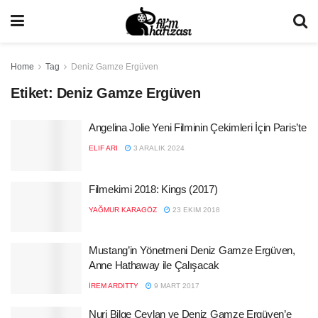
Home
Tag
Deniz Gamze Ergüven
Etiket:
Deniz Gamze Ergüven
Angelina Jolie Yeni Filminin Çekimleri İçin Paris’te
ELIF ARI
3 ARALIK 2024
Filmekimi 2018: Kings (2017)
YAĞMUR KARAGÖZ
23 EKIM 2018
Mustang’in Yönetmeni Deniz Gamze Ergüven,
Anne Hathaway ile Çalışacak
İREM ARDITTY
9 MART 2017
Nuri Bilge Ceylan ve Deniz Gamze Ergüven’e