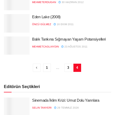
MEHMETERDUGAN
30 HAZIRAN 2012
Eden Lake (2008)
ÖNCÜ GÜLMEZ
16 EKIM 2011
Balık Tankına Sığmayan Yaşam Potansiyelleri
MEHMETCAGLIAYDIN
23 AĞUSTOS 2011
1
…
3
4
Editörün Seçtikleri
Sinemada İklim Krizi: Umut Dolu Yarınlara
SELIN TANYERI
29 TEMMUZ 2026