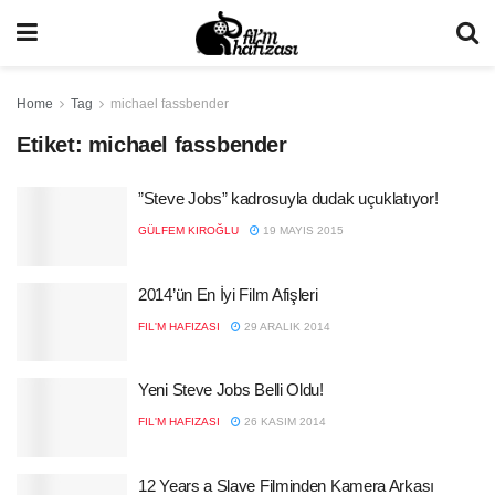
Home
Tag
michael fassbender
Etiket:
michael fassbender
”Steve Jobs” kadrosuyla dudak uçuklatıyor!
GÜLFEM KIROĞLU
19 MAYIS 2015
2014’ün En İyi Film Afişleri
FIL'M HAFIZASI
29 ARALIK 2014
Yeni Steve Jobs Belli Oldu!
FIL'M HAFIZASI
26 KASIM 2014
12 Years a Slave Filminden Kamera Arkası