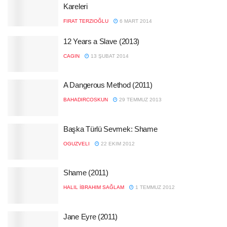
Kareleri
FIRAT TERZIOĞLU
6 MART 2014
12 Years a Slave (2013)
CAGIN
13 ŞUBAT 2014
A Dangerous Method (2011)
BAHADIRCOSKUN
29 TEMMUZ 2013
Başka Türlü Sevmek: Shame
OGUZVELI
22 EKIM 2012
Shame (2011)
HALIL İBRAHIM SAĞLAM
1 TEMMUZ 2012
Jane Eyre (2011)