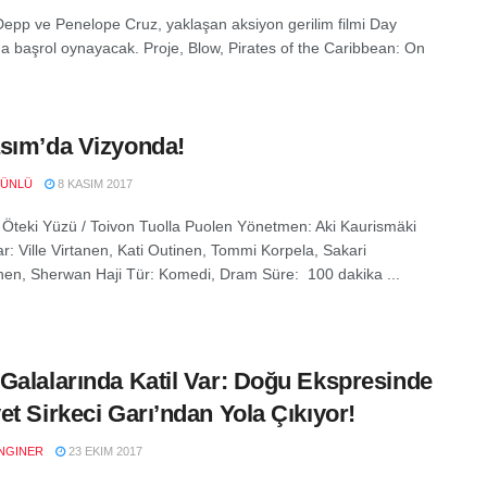
epp ve Penelope Cruz, yaklaşan aksiyon gerilim filmi Day
da başrol oynayacak. Proje, Blow, Pirates of the Caribbean: On
sım’da Vizyonda!
 ÜNLÜ
8 KASIM 2017
teki Yüzü / Toivon Tuolla Puolen Yönetmen: Aki Kaurismäki
r: Ville Virtanen, Kati Outinen, Tommi Korpela, Sakari
n, Sherwan Haji Tür: Komedi, Dram Süre: 100 dakika ...
Galalarında Katil Var: Doğu Ekspresinde
et Sirkeci Garı’ndan Yola Çıkıyor!
NGINER
23 EKIM 2017