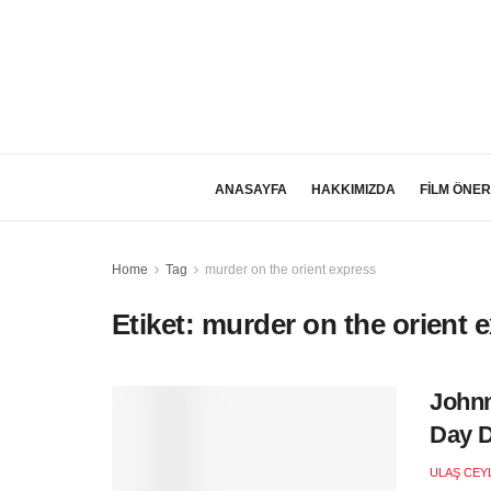
ANASAYFA
HAKKIMIZDA
FİLM ÖNER
Home
Tag
murder on the orient express
Etiket:
murder on the orient 
Johnn
Day D
ULAŞ CEY