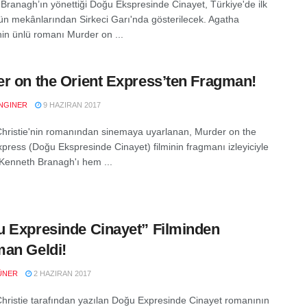
Branagh’ın yönettiği Doğu Ekspresinde Cinayet, Türkiye'de ilk
ün mekânlarından Sirkeci Garı'nda gösterilecek. Agatha
nin ünlü romanı Murder on ...
r on the Orient Express’ten Fragman!
NGINER
9 HAZIRAN 2017
hristie'nin romanından sinemaya uyarlanan, Murder on the
xpress (Doğu Ekspresinde Cinayet) filminin fragmanı izleyiciyle
 Kenneth Branagh'ı hem ...
 Expresinde Cinayet” Filminden
an Geldi!
ÜNER
2 HAZIRAN 2017
hristie tarafından yazılan Doğu Expresinde Cinayet romanının