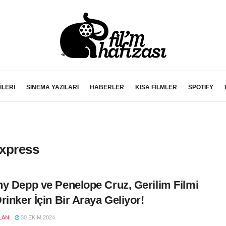
İLERİ
SİNEMA YAZILARI
HABERLER
KISA FİLMLER
SPOTIFY
express
y Depp ve Penelope Cruz, Gerilim Filmi
rinker İçin Bir Araya Geliyor!
LAN
30 EKIM 2024