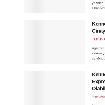
yeniden 
Christie’
Kenne
Cinay
FIL'M HAF
Agatha C
sinemaya
ve yönet
Kenne
Expre
Olabil
İREM GÜL