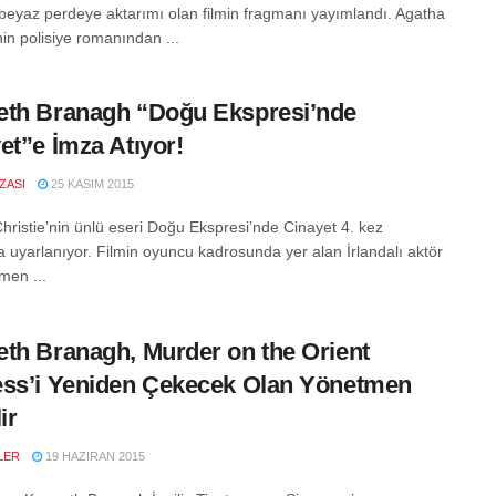
beyaz perdeye aktarımı olan filmin fragmanı yayımlandı. Agatha
nin polisiye romanından ...
th Branagh “Doğu Ekspresi’nde
et”e İmza Atıyor!
IZASI
25 KASIM 2015
hristie’nin ünlü eseri Doğu Ekspresi’nde Cinayet 4. kez
 uyarlanıyor. Filmin oyuncu kadrosunda yer alan İrlandalı aktör
men ...
th Branagh, Murder on the Orient
ss’i Yeniden Çekecek Olan Yönetmen
ir
LER
19 HAZIRAN 2015