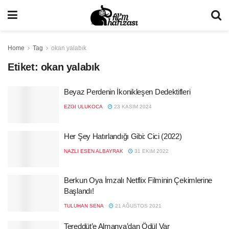
Home
Tag
okan yalabık
Etiket:
okan yalabık
Beyaz Perdenin İkonikleşen Dedektifleri
EZGI ULUKOCA
23 KASIM 2024
Her Şey Hatırlandığı Gibi: Cici (2022)
NAZLI ESEN ALBAYRAK
31 EKIM 2022
Berkun Oya İmzalı Netflix Filminin Çekimlerine
Başlandı!
TULUHAN SENA
21 AĞUSTOS 2021
Tereddüt’e Almanya’dan Ödül Var