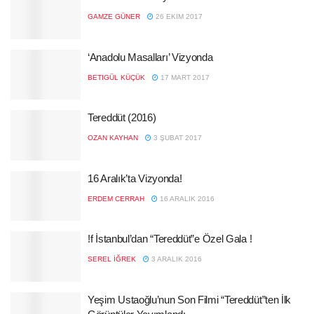
GAMZE GÜNER
26 EKIM 2017
‘Anadolu Masalları’ Vizyonda
BETIGÜL KÜÇÜK
17 MART 2017
Tereddüt (2016)
OZAN KAYHAN
3 ŞUBAT 2017
16 Aralık’ta Vizyonda!
ERDEM CERRAH
16 ARALIK 2016
!f İstanbul’dan “Tereddüt”e Özel Gala !
SEREL İĞREK
3 ARALIK 2016
Yeşim Ustaoğlu’nun Son Filmi “Tereddüt”ten İlk