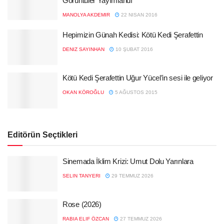
Görüntüler Yayımlandı
MANOLYA AKDEMIR
22 NISAN 2016
Hepimizin Günah Kedisi: Kötü Kedi Şerafettin
DENIZ SAYINHAN
10 ŞUBAT 2016
Kötü Kedi Şerafettin Uğur Yücel’in sesi ile geliyor
OKAN KÖROĞLU
5 AĞUSTOS 2015
Editörün Seçtikleri
Sinemada İklim Krizi: Umut Dolu Yarınlara
SELIN TANYERI
29 TEMMUZ 2026
Rose (2026)
RABIA ELIF ÖZCAN
27 TEMMUZ 2026