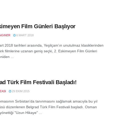
kimeyen Film Günleri Başlıyor
NGINER
6 MART 2018
rt 2018 tarihleri arasında, Yeşilçam’ın unutulmaz klasiklerinden
ürk filmlerine uzanan geniş seçki, 2. Eskimeyen Film Günleri
niden ...
ad Türk Film Festivali Başladı!
IZASI
29 EKIM 2015
emasının Sırbistan’da tanınmasını sağlamak amacıyla bu yıl
sü düzenlenen Belgrad Türk Film Festivali başladı. Osman
yönettiği "Uzun Hikaye" ...