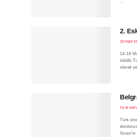
...
2. Es
ZEYNEP E
14-18 Ma
ödüllü T
olarak ye
Belgr
FIL'M HAF
Türk sin
dördüncü
Sınav'ın 