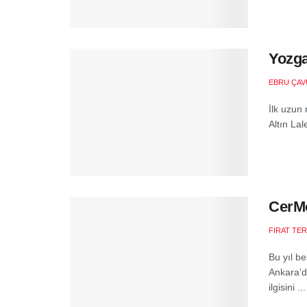
Yozga
EBRU ÇA
İlk uzun 
Altın La
CerMo
FIRAT TE
Bu yıl b
Ankara’da
ilgisini ...