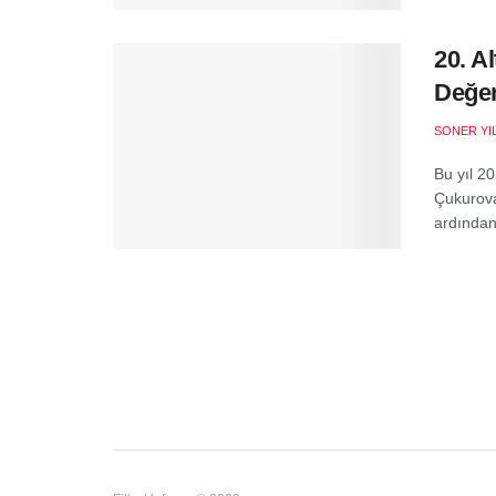
20. A
Değer
SONER YI
Bu yıl 20
Çukurova
ardından 