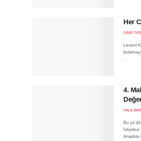
Her 
FIRAT TE
Levent K
bulamayan
...
4. Ma
Değer
HALIL İB
Bu yıl d
İstanbul,
Anadolu f