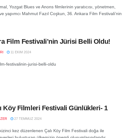
imal, Yozgat Blues ve Anons filmlerinin yaratıcısı, yönetmen,
 ve yapımcı Mahmut Fazıl Coşkun, 36. Ankara Film Festivali’nin
a Film Festivali’nin Jürisi Belli Oldu!
RI
11 EKIM 2024
lm-festivalinin-jurisi-belli-oldu
ı Köy Filmleri Festivali Günlükleri- 1
UZER
27 TEMMUZ 2024
kizinci kez düzenlenen Çalı Köy Film Festivali doğa ile
verleri buluşturan ülkemizin önemli oluşumlarındandır.