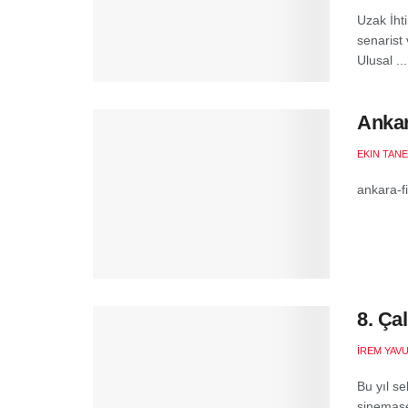
Uzak İht
senarist
Ulusal ...
Ankar
EKIN TANE
ankara-fi
8. Çal
İREM YAV
Bu yıl se
sinemase