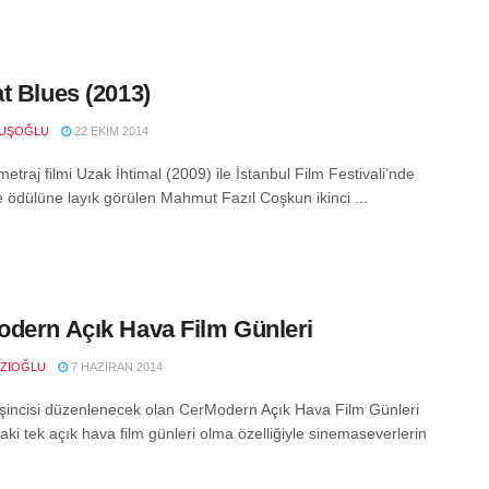
t Blues (2013)
VUŞOĞLU
22 EKIM 2014
metraj filmi Uzak İhtimal (2009) ile İstanbul Film Festivali’nde
le ödülüne layık görülen Mahmut Fazıl Coşkun ikinci ...
dern Açık Hava Film Günleri
RZIOĞLU
7 HAZIRAN 2014
eşincisi düzenlenecek olan CerModern Açık Hava Film Günleri
ki tek açık hava film günleri olma özelliğiyle sinemaseverlerin