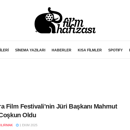
İLERİ
SİNEMA YAZILARI
HABERLER
KISA FİLMLER
SPOTIFY
a Film Festivali’nin Jüri Başkanı Mahmut
 Coşkun Oldu
ZILIRMAK
1 EKIM 2025