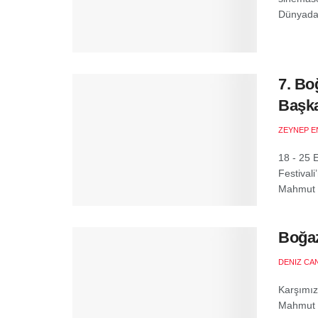
Dünyada 
7. Bo
Başka
ZEYNEP E
18 - 25 
Festival
Mahmut F
Boğaz
DENIZ CA
Karşımız
Mahmut F