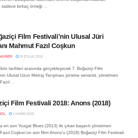
sadece birkaç örneği ...
ğaziçi Film Festivali’nin Ulusal Jüri
nı Mahmut Fazıl Coşkun
NGINER
24 EYLÜL 2019
Ekim tarihleri arasında gerçekleşecek 7. Boğaziçi Film
i’nin Ulusal Uzun Metraj Yarışması jürisine senarist, yönetmen
azıl ...
içi Film Festivali 2018: Anons (2018)
NOL
1 KASIM 2018
a en son Yozgat Blues (2013) ile çıkan başarılı yönetmen
azıl Coşkun’un son filmi Anons’u (2018) Boğaziçi Film Festivali