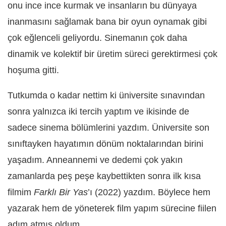
onu ince ince kurmak ve insanların bu dünyaya
inanmasını sağlamak bana bir oyun oynamak gibi
çok eğlenceli geliyordu. Sinemanın çok daha
dinamik ve kolektif bir üretim süreci gerektirmesi ç
ok
ho
şuma gitti.
Tutkumda o kadar nettim ki üniversite sınavından
sonra yalnızca iki tercih yaptım ve ikisinde de
sadece sinema bölümlerini yazdım.
Ü
niversite son
sınıftayken hayatımı
n d
önüm noktalarından birini
yaşadım. Anneannemi ve dedemi çok yakın
zamanlarda peş peşe kaybettikten sonra ilk kısa
filmim
Farklı Bir Yas
’ı (2022) yazdım. Böylece hem
yazarak hem de yöneterek film yapım sürecine fiilen
adım atmış oldum.