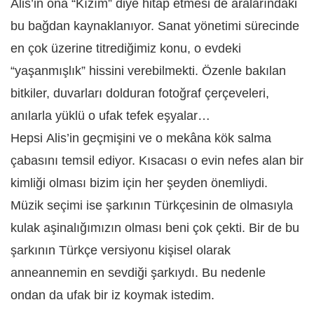
Alis’in ona “Kızım” diye hitap etmesi de aralarındaki
bu bağdan kaynaklanıyor. Sanat yönetimi sürecinde
en ç
ok
üzerine titrediğimiz konu, o evdeki
“yaşanmışlık” hissini verebilmekti. Özenle bakılan
bitkiler, duvarları dolduran fotoğ
raf
çerçeveleri,
anılarla yüklü o ufak tefek eşyalar…
Hepsi Alis’in geçmişini ve o mekâna kök salma
çabasını temsil ediyor.
Kı
sacas
ı o evin nefes alan bir
kimliği olması bizim için her şeyden önemliydi.
Müzik seçimi ise şarkının Türkçesinin de olmasıyla
kulak aşinalığımızın olması beni ç
ok
çekti.
Bir de bu
şarkının Türkçe versiyonu kişisel olarak
anneannemin en sevdiği şarkı
yd
ı. Bu nedenle
ondan da ufak bir iz koymak istedim.