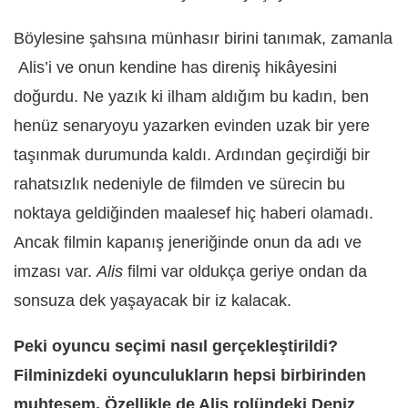
Böylesine şahsına mü
nhas
ır birini tanımak, zamanla
Alis’i ve onun kendine has direniş
hik
âyesini
doğurdu. N
e yazık ki ilham aldığım bu kadı
n, ben
hen
üz senaryoyu yazarken evinden uzak bir yere
taşınmak durumunda kaldı. Ardından geçirdiği bir
rahatsızlık nedeniyle de filmden ve sürecin bu
noktaya geldiğinden maalesef hiç haberi olamadı.
Ancak filmin kapanış jeneriğinde onun da adı ve
imzası var.
Alis
filmi var oldukça geriye ondan da
sonsuza dek yaşayacak bir iz kalacak.
Peki oyuncu seçimi nasıl gerçekleştirildi?
Filminizdeki oyunculukların hepsi birbirinden
muhteşem. Özellikle de Alis rolündeki Deniz