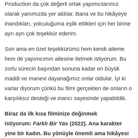
Production da ç
ok de
ğerli ortak yapımcılarımız
olarak yanımızda yer aldılar. Bana ve bu hikâyeye
inandıkları, yolculuğ
uma e
şlik ettikleri için her birine
ayrı ayrı çok teşekkür ederim.
Son ama en
ö
zel teşekkürümü hem kendi aileme
hem de yapımcımın ailesine iletmek istiyorum. Bu
zorlu sürecin başından sonuna kadar en büyük
maddi ve manevi dayanağımız onlar oldular.
İyi ki
varlar diyorum çünkü bu filmi gerçekten de onların o
karşılıksı
z deste
ği ve inancı sayesinde yapabildik.
Biraz da ilk kısa filminize değinmek
istiyorum:
Farklı Bir Yas
(2022). Ana karakter
yine bir kadın. Bu yönüyle önemli ama hikâyesi