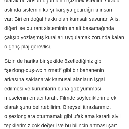
olarak bu absürtlüğün altını çizmek istedim. Orada
aslında sistemin karşı karşıya getirdiği iki insan
var: Biri en doğal hakkı olan kumsalı savunan Alis,
diğeri ise bu rant sisteminin en alt basamağında
çalışıp yozlaşmış kuralları uygulamak zorunda kalan
o genç plaj görevlisi.
Sizin de harika bir şekilde özetlediğiniz gibi
“şezlong-duş-wc hizmeti” gibi bir bahanenin
arkasına saklanarak kamusal alanların işgal
edilmesi ve kurumların buna göz yumması
meselenin en acı tarafı. Filmde söylediklerime ek
olarak şunu belirtebilirim. Bireysel itirazlarımı
z,
o
şezlonglara oturmamak gibi ufak ama kararlı sivil
tepkilerimiz ç
ok de
ğerli ve bu bilincin artması şart.