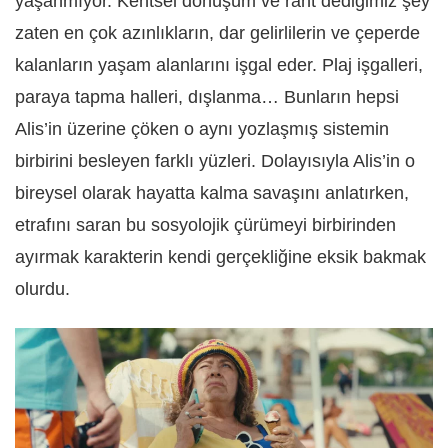
yaşanmıyor. Kentsel dönüşüm ve rant dediğimiz ş
ey
zaten en
çok azınlıkların, dar gelirlilerin ve çeperde
kalanların yaşam alanlarını işgal eder. Plaj işgalleri,
paraya tapma halleri, dışlanma… Bunların hepsi
Alis’in üzerine çöken o aynı yozlaşmış sistemin
birbirini besleyen farklı yüzleri. D
olayısıyla Alis’in o
bireysel olarak hayatta kalma savaşını anlatırken,
etrafını saran bu sosyolojik çürümeyi birbirinden
ayırmak karakterin kendi gerçekliğine eksik bakmak
olurdu.