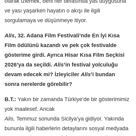
olarak izlemek, beni her defasında yas duygusuna
ve yası yaşarken hayatın o akışı ile ilgili
sorgulamaya ve düşünmeye itiyor.
Alis
, 32. Adana Film Festivali’nde En İyi Kısa
Film ödülünü kazandı ve pek çok festivalde
gösterime girdi. Ayrıca Hisar Kısa Film Seçkisi
2026’ya da seçildi.
Alis
’in festival yolculuğu
devam edecek mi? İzleyiciler
Alis
’i bundan
sonra nerelerde görebilir?
B.T.:
Yakın bir zamanda Türkiye’de bir gösterimimiz
yok maalesef. Ancak
Alis,
Temmuz sonunda Sicilya’ya
gidiyor. Yakında
bununla ilgili haberlerin detaylarını sosyal medyada