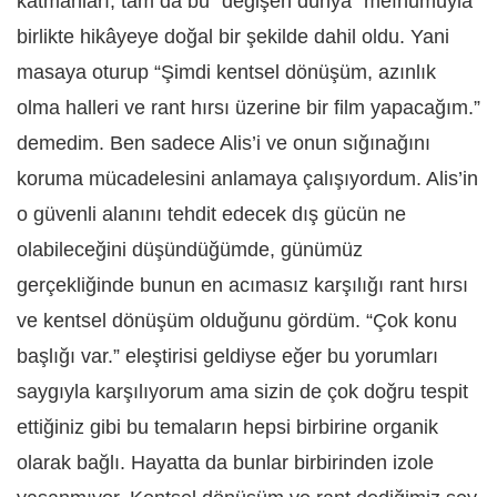
katmanları, tam da bu “değişen
d
ünya” mefhumuyla
birlikte hikâyeye doğal bir şekilde dahil oldu. Yani
masaya oturup “Şimdi kentsel dönüşüm, azınlık
olma halleri ve rant hırsı üzerine bir film yapacağım.”
demedim. Ben sadece Alis’i ve onun sığınağını
koruma mücadelesini anlamaya çalışıyordum. Alis’in
o güvenli alanını tehdit edecek dış gücün ne
olabileceğini düşündüğümde, günümüz
gerçekliğinde bunun en acı
mas
ız karşılığı
rant h
ırsı
ve kentsel dönüşüm olduğunu gördüm. “Çok konu
başlığı var.” eleştirisi geldiyse eğer bu yorumları
saygıyla karşılıyorum ama sizin de ç
ok do
ğru tespit
ettiğiniz gibi bu temaların hepsi birbirine organik
olarak bağlı. Hayatta da bunlar birbirinden izole