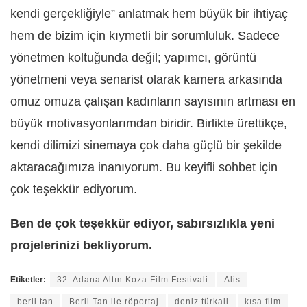
kendi gerçekliğiyle” anlatmak hem büyük bir ihtiyaç
hem de bizim için kıymetli bir sorumluluk. Sadece
yönetmen koltuğunda değil; yapımcı, görüntü
yönetmeni veya senarist olarak kamera arkasında
omuz omuza çalışan kadınların sayısının artması
en
b
üyük motivasyonlarımdan biridir. Birlikte ürettikçe,
kendi dilimizi sinemaya çok daha güçlü bir şekilde
aktaracağımıza inanıyorum. Bu keyifli sohbet için
ç
ok te
şekkür ediyorum.
Ben de çok teşekkür ediyor, sabırsızlıkla yeni
projelerinizi bekliyorum.
Etiketler:
32. Adana Altın Koza Film Festivali
Alis
beril tan
Beril Tan ile röportaj
deniz türkali
kısa film