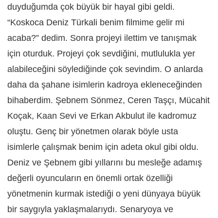
duyduğumda çok büyük bir hayal gibi geldi.
“Koskoca Deniz Türkali benim filmime gelir mi
acaba?” dedim. Sonra projeyi ilettim ve tanışmak
için oturduk. Projeyi çok sevdiğini, mutlulukla yer
alabileceğini söylediğinde çok sevindim. O anlarda
daha da şahane isimlerin kadroya ekleneceğinden
bihaberdim. Ş
ebnem S
önmez, Ceren Taşçı, Mücahit
Koçak, Kaan Sevi ve Erkan Akbulut ile kadromuz
oluştu.
Gen
ç bir yönetmen olarak böyle usta
isimlerle çalışmak benim için adeta okul gibi oldu.
Deniz ve Şebnem gibi yıllarını bu mesleğe adamış
değerli oyuncuları
n en önemli
ortak özelliği
yönetmenin kurmak istediği o yeni dünyaya büyük
bir saygıyla yaklaşmaları
yd
ı. Senaryoya ve