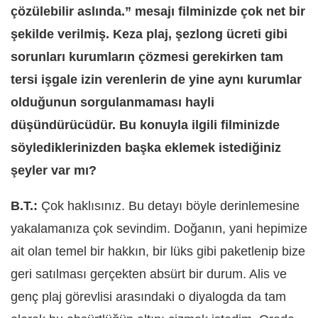
çözülebilir aslında.” mesajı filminizde çok net bir
şekilde verilmiş. Keza plaj, şezlong ücreti gibi
sorunları kurumların çözmesi gerekirken tam
tersi işgale izin verenlerin de yine aynı kurumlar
olduğunun sorgulanmaması hayli
düşündürücüdür. Bu konuyla ilgili filminizde
söylediklerinizden başka eklemek istediğiniz
şeyler var mı?
B.T.:
Çok haklısınız. Bu detayı böyle derinlemesine
yakalamanıza çok sevindim. Doğanın, yani hepimize
ait olan temel bir hakkın, bir lüks gibi paketlenip bize
geri satılması gerç
ekten abs
ürt bir durum. Alis ve
genç
plaj g
örevlisi arasındaki o diyalogda da tam