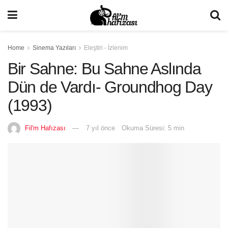
Home
Sinema Yazıları
Eleştiri - İzlenim
Bir Sahne: Bu Sahne Aslında
Dün de Vardı- Groundhog Day
(1993)
Fil'm Hafızası
7 yıl önce
Okuma Süresi: 5 min