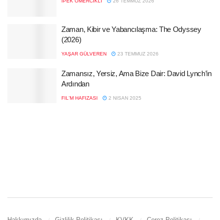
İPEK ÖMERCIKLI
26 TEMMUZ 2026
Zaman, Kibir ve Yabancılaşma: The Odyssey
(2026)
YAŞAR GÜLVEREN
23 TEMMUZ 2026
Zamansız, Yersiz, Ama Bize Dair: David Lynch’in
Ardından
FIL'M HAFIZASI
2 NISAN 2025
Hakkımızda
Gizlilik Politikası
KVKK
Çerez Politikası