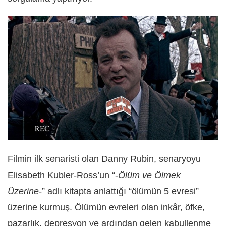
Filmin ilk senaristi olan Danny Rubin, senaryoyu
Elisabeth Kubler-Ross’un “-
Ölüm ve Ölmek
Üzerine-
” adlı kitapta anlattığı “ölümün 5 evresi”
üzerine kurmuş. Ölümün evreleri olan inkâr, öfke,
pazarlık, depresyon ve ardından gelen kabullenme